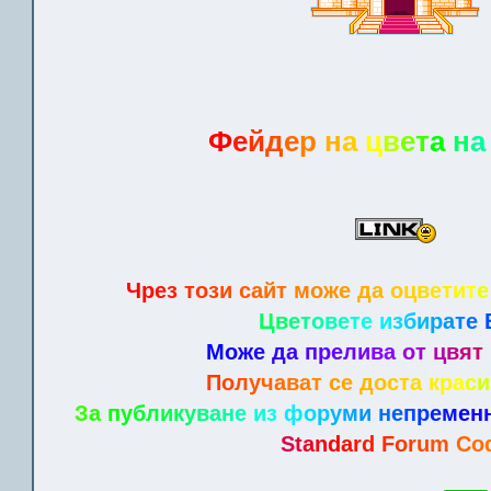
Ф
е
й
д
е
р
н
а
ц
в
е
т
а
н
а
Ч
р
е
з
т
о
з
и
с
а
йт
м
о
ж
е
д
а
о
ц
в
е
т
и
т
е
Ц
в
е
т
о
в
е
т
е
и
з
б
и
р
а
т
е
М
о
ж
е
д
а
п
р
е
л
и
в
а
о
т
ц
в
я
т
П
о
л
у
ч
а
в
а
т
с
е
д
о
с
т
а
к
р
а
с
и
З
а
п
у
б
л
и
к
у
в
а
н
е
и
з
ф
о
р
у
м
и
н
е
п
р
е
м
е
н
S
t
a
n
d
a
r
d
F
o
r
u
m
C
o