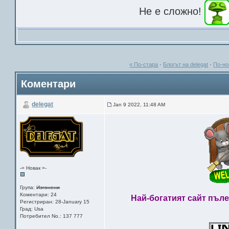
Не е сложно!
« По-стара
·
Блогът на delegat
·
По-но
Коментари
delegat
Jan 9 2022, 11:48 AM
-= Новак =-
Група:
Изгонени
Коментари: 24
Най-богатият сайт пълен 
Регистриран: 28-January 15
Град: Usa
Потребител No.: 137 777