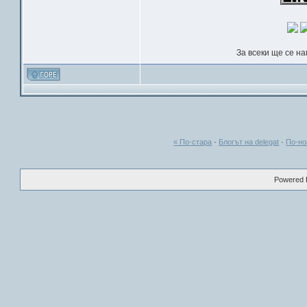
За всеки ще се н
« По-стара
·
Блогът на delegat
·
По-но
Powered B