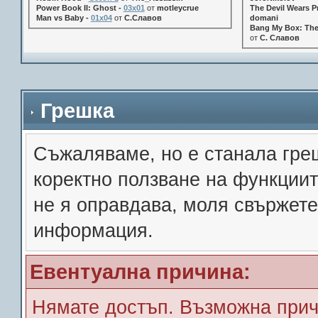
Power Book II: Ghost -
03x01
от
motleycrue
The Devil Wears Pr
Man vs Baby -
01x04
от
С.Славов
domani
Bang My Box: The
от
С. Славов
Грешка
Съжалявамe, но е станала гре
коректно ползване на функции
не я оправдава, моля свържете
информация.
Евентуална причина:
Нямате достъп. Възможна прич