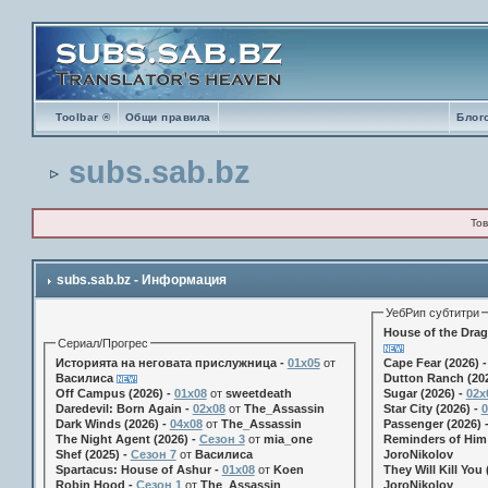
Toolbar ®
Общи правила
Блог
subs.sab.bz
Тов
subs.sab.bz - Информация
УебРип субтитри
House of the Drag
Сериал/Прогрес
Историята на неговата прислужница -
01х05
от
Cape Fear (2026) 
Василиса
Dutton Ranch (202
Off Campus (2026) -
01x08
от
sweetdeath
Sugar (2026) -
02x
Daredevil: Born Again -
02x08
от
The_Assassin
Star City (2026) -
0
Dark Winds (2026) -
04x08
от
The_Assassin
Passenger (2026) 
The Night Agent (2026) -
Сезон 3
от
mia_one
Reminders of Him 
Shef (2025) -
Сезон 7
от
Василиса
JoroNikolov
Spartacus: House of Ashur -
01x08
от
Koen
They Will Kill You 
Robin Hood -
Сезон 1
от
The_Assassin
JoroNikolov