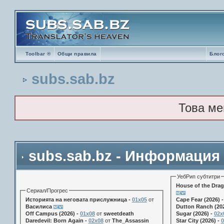
Toolbar ®
Общи правила
Блог
subs.sab.bz
Това ме
subs.sab.bz - Информация
УебРип субтитри
House of the Drag
Сериал/Прогрес
Историята на неговата прислужница -
01х05
от
Cape Fear (2026) 
Василиса
Dutton Ranch (202
Off Campus (2026) -
01x08
от
sweetdeath
Sugar (2026) -
02x
Daredevil: Born Again -
02x08
от
The_Assassin
Star City (2026) -
0