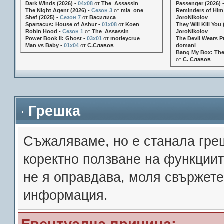
Dark Winds (2026) -
04x08
от
The_Assassin
Passenger (2026) 
The Night Agent (2026) -
Сезон 3
от
mia_one
Reminders of Him 
Shef (2025) -
Сезон 7
от
Василиса
JoroNikolov
Spartacus: House of Ashur -
01x08
от
Koen
They Will Kill You 
Robin Hood -
Сезон 1
от
The_Assassin
JoroNikolov
Power Book II: Ghost -
03x01
от
motleycrue
The Devil Wears Pr
Man vs Baby -
01x04
от
С.Славов
domani
Bang My Box: The
от
С. Славов
Грешка
Съжалявамe, но е станала гре
коректно ползване на функции
не я оправдава, моля свържете
информация.