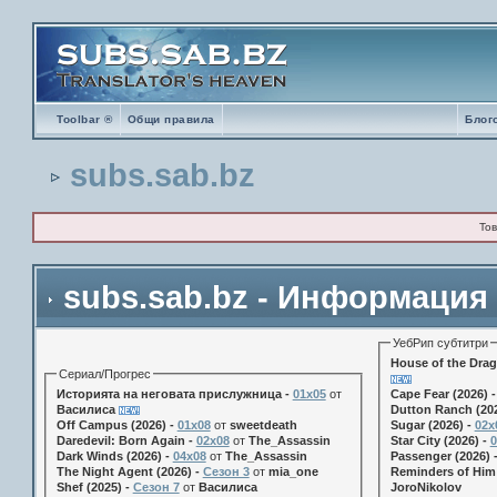
Toolbar ®
Общи правила
Блог
subs.sab.bz
Тов
subs.sab.bz - Информация
УебРип субтитри
House of the Drag
Сериал/Прогрес
Историята на неговата прислужница -
01х05
от
Cape Fear (2026) 
Василиса
Dutton Ranch (202
Off Campus (2026) -
01x08
от
sweetdeath
Sugar (2026) -
02x
Daredevil: Born Again -
02x08
от
The_Assassin
Star City (2026) -
0
Dark Winds (2026) -
04x08
от
The_Assassin
Passenger (2026) 
The Night Agent (2026) -
Сезон 3
от
mia_one
Reminders of Him 
Shef (2025) -
Сезон 7
от
Василиса
JoroNikolov