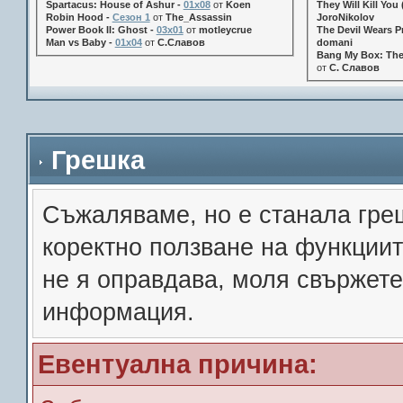
Spartacus: House of Ashur -
01x08
от
Koen
They Will Kill You 
Robin Hood -
Сезон 1
от
The_Assassin
JoroNikolov
Power Book II: Ghost -
03x01
от
motleycrue
The Devil Wears Pr
Man vs Baby -
01x04
от
С.Славов
domani
Bang My Box: The
от
С. Славов
Грешка
Съжалявамe, но е станала гре
коректно ползване на функции
не я оправдава, моля свържете
информация.
Евентуална причина: