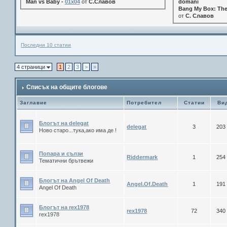
Man vs Baby -
01x04
от
С.Славов
domani
Bang My Box: The
от
С. Славов
Последни 10 статии
4 страници
1
2
3
>
»
Списък на общите блогове
Заглавие
Потребител
Статии
Ви
Блогът на delegat
delegat
3
203
Ново старо...тука,ако има де !
Попара и сълзи
Riddermark
1
254
Тематични брътвежи
Блогът на Angel Of Death
Angel.Of.Death
1
191
Angel Of Death
Блогът на rex1978
rex1978
72
340
rex1978