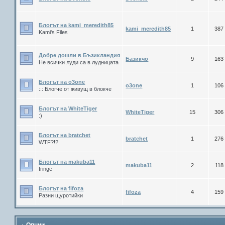
Блогът на kami_meredith85
kami_meredith85
1
387
Kami's Files
Добре дошли в Бъзикландия
Базикчо
9
163
Не всички луди са в лудницата
Блогът на о3оne
o3one
1
106
::: Блогче от живущ в блокче
Блогът на WhiteTiger
WhiteTiger
15
306
:)
Блогът на bratchet
bratchet
1
276
WTF?!?
Блогът на makuba11
makuba11
2
118
fringe
Блогът на fifoza
fifoza
4
159
Разни щуротийки