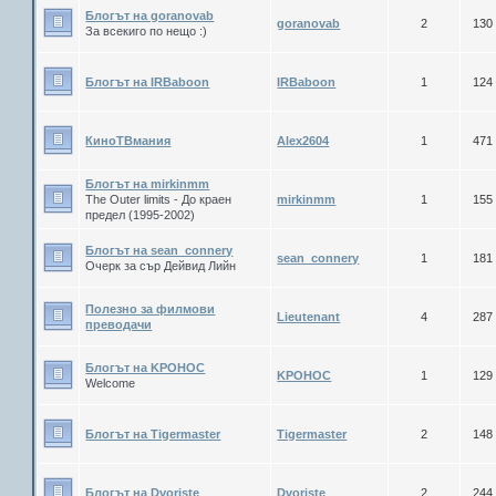
Блогът на goranovab
goranovab
2
130
За всекиго по нещо :)
Блогът на IRBaboon
IRBaboon
1
124
КиноТВмания
Alex2604
1
471
Блогът на mirkinmm
The Оuter limits - До краен
mirkinmm
1
155
предел (1995-2002)
Блогът на sean_connery
sean_connery
1
181
Очерк за сър Дейвид Лийн
Полезно за филмови
Lieutenant
4
287
преводачи
Блогът на KPOHOC
KPOHOC
1
129
Welcome
Блогът на Tigermaster
Tigermaster
2
148
Блогът на Dvoriste
Dvoriste
2
244