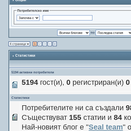
Опции
Потребителско име
по
4 страници
1
2
3
>
»
Статистики
5194 активни потребители
5194
гост(и),
0
регистриран(и)
0
Статистики
Потребителите ни са създали
9
Съществуват
155
статии и
84
ко
Най-новият блог е "
Seal team
" 