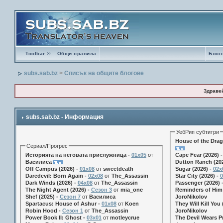
Toolbar ®
Общи правила
Блог
subs.sab.bz
>
Списък на общите блогове
Здраве
subs.sab.bz - Информация
УебРип субтитри
House of the Drag
Сериал/Прогрес
Историята на неговата прислужница -
01х05
от
Cape Fear (2026) 
Василиса
Dutton Ranch (202
Off Campus (2026) -
01x08
от
sweetdeath
Sugar (2026) -
02x
Daredevil: Born Again -
02x08
от
The_Assassin
Star City (2026) -
0
Dark Winds (2026) -
04x08
от
The_Assassin
Passenger (2026) 
The Night Agent (2026) -
Сезон 3
от
mia_one
Reminders of Him 
Shef (2025) -
Сезон 7
от
Василиса
JoroNikolov
Spartacus: House of Ashur -
01x08
от
Koen
They Will Kill You 
Robin Hood -
Сезон 1
от
The_Assassin
JoroNikolov
Power Book II: Ghost -
03x01
от
motleycrue
The Devil Wears Pr