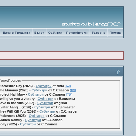
Влез в Гилдията
Бъкет
Събития
Потребители
Търсене
Помощ
Филм/Прогрес
isclosure Day (2026) -
Субтитри
от
ditta
he Mummy (2026) -
Субтитри
от С.Славов
roject Hail Mary -
Субтитри
от С.Славов
 will give you a victory -
Субтитри
от Василиса
ove in the Villa (2022) -
Субтитри
от grind
vatar Aang... (2026) -
Субтитри
от Tigermaster
hey Will Kill You (2026) -
Субтитри
от С.Славов
ndertone (2025) -
Субтитри
от С.Славов
olden Kamuy -
Субтитри
от С.Славов
olly (2025) -
Субтитри
от С.Славов