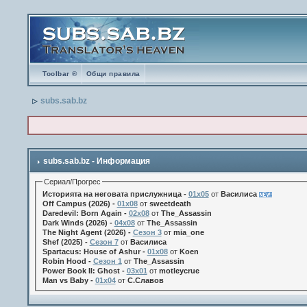
Toolbar ®
Общи правила
subs.sab.bz
subs.sab.bz - Информация
Сериал/Прогрес
Историята на неговата прислужница -
01х05
от
Василиса
Off Campus (2026) -
01x08
от
sweetdeath
Daredevil: Born Again -
02x08
от
The_Assassin
Dark Winds (2026) -
04x08
от
The_Assassin
The Night Agent (2026) -
Сезон 3
от
mia_one
Shef (2025) -
Сезон 7
от
Василиса
Spartacus: House of Ashur -
01x08
от
Koen
Robin Hood -
Сезон 1
от
The_Assassin
Power Book II: Ghost -
03x01
от
motleycrue
Man vs Baby -
01x04
от
С.Славов