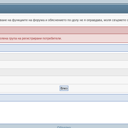
зване на функциите на форума и обяснението по-долу не я оправдава, моля свържете
лена група на регистрирани потребители.
Обратно