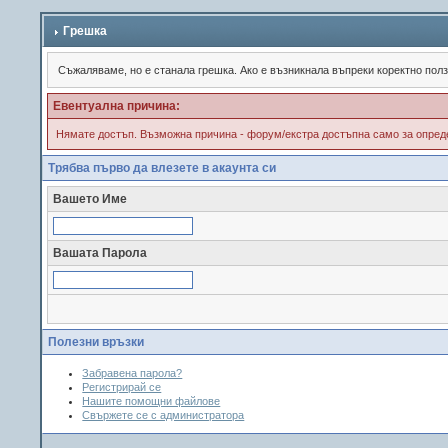
Грешка
Съжалявамe, но е станала грешка. Ако е възникнала въпреки коректно пол
Евентуална причина:
Нямате достъп. Възможна причина - форум/екстра достъпна само за опреде
Трябва първо да влезете в акаунта си
Вашето Име
Вашата Парола
Полезни връзки
Забравена парола?
Регистрирай се
Нашите помощни файлове
Свържете се с администратора