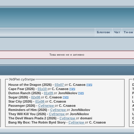
Блогове
Чат
Tн-sм
Това меню не е активно
УебРип субтитри
House of the Dragon (2026) -
03x07
от
С. Славов
D
Cape Fear (2026) -
01x10
от
С. Славов
T
Dutton Ranch (2026) -
01x09
от
JoroNikolov
P
Sugar (2026) -
02x08
от
С. Славов
I
Star City (2026) -
01x08
от
С. Славов
L
Passenger (2026) -
Субтитри
от
С. Славов
A
Reminders of Him (2026) -
Субтитри
от
JoroNikolov
T
They Will Kill You (2026) -
Субтитри
от
JoroNikolov
U
The Devil Wears Prada 2 (2026) -
Субтитри
от
domani
G
Bang My Box: The Robin Byrd Story -
Субтитри
от
С. Славов
D