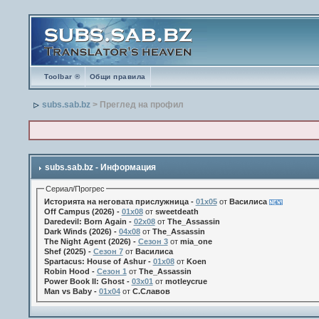
Toolbar ®
Общи правила
subs.sab.bz
> Преглед на профил
subs.sab.bz - Информация
Сериал/Прогрес
Историята на неговата прислужница -
01х05
от
Василиса
Off Campus (2026) -
01x08
от
sweetdeath
Daredevil: Born Again -
02x08
от
The_Assassin
Dark Winds (2026) -
04x08
от
The_Assassin
The Night Agent (2026) -
Сезон 3
от
mia_one
Shef (2025) -
Сезон 7
от
Василиса
Spartacus: House of Ashur -
01x08
от
Koen
Robin Hood -
Сезон 1
от
The_Assassin
Power Book II: Ghost -
03x01
от
motleycrue
Man vs Baby -
01x04
от
С.Славов