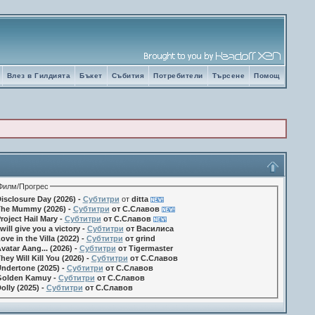
Влез в Гилдията
Бъкет
Събития
Потребители
Търсене
Помощ
Филм/Прогрес
isclosure Day (2026) -
Субтитри
от
ditta
he Mummy (2026) -
Субтитри
от С.Славов
roject Hail Mary -
Субтитри
от С.Славов
 will give you a victory -
Субтитри
от Василиса
ove in the Villa (2022) -
Субтитри
от grind
vatar Aang... (2026) -
Субтитри
от Tigermaster
hey Will Kill You (2026) -
Субтитри
от С.Славов
ndertone (2025) -
Субтитри
от С.Славов
olden Kamuy -
Субтитри
от С.Славов
olly (2025) -
Субтитри
от С.Славов