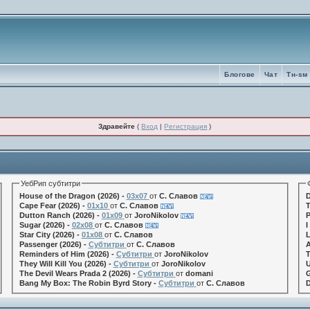
Блогове
Чат
Tн-sм
Здравейте
(
Вход
|
Регистрация
)
УебРип субтитри
House of the Dragon (2026) -
03x07
от
С. Славов
D
Cape Fear (2026) -
01x10
от
С. Славов
T
Dutton Ranch (2026) -
01x09
от
JoroNikolov
P
Sugar (2026) -
02x08
от
С. Славов
I
Star City (2026) -
01x08
от
С. Славов
L
Passenger (2026) -
Субтитри
от
С. Славов
A
Reminders of Him (2026) -
Субтитри
от
JoroNikolov
T
They Will Kill You (2026) -
Субтитри
от
JoroNikolov
U
The Devil Wears Prada 2 (2026) -
Субтитри
от
domani
G
Bang My Box: The Robin Byrd Story -
Субтитри
от
С. Славов
D