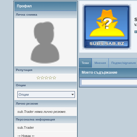
Профил
Лична снимка
V.
Теми
Мнения
Подпис/signature
Репутация
Моето съдържание
Опции
Опции
Лично резюме
sub.Trader няма лично резюме.
Персонална информация
sub.Trader
-= Новак =-