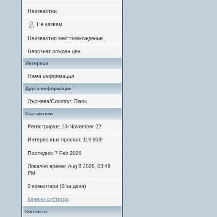
Неизвестни
Не казвам
Неизвестно местонахождение
Непознат рожден ден
Интереси
Няма информация
Друга информация
Държава/Country:: Blank
Статистики
Регистриран: 13-November 22
Интерес към профил: 119 908
*
Последно: 7 Feb 2026
Локално време: Aug 8 2026, 03:49
PM
0 коментара (0 за деня)
Качени субтитри
Контакти