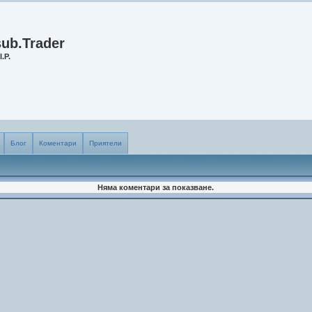
sub.Trader
I.P.
Блог
Коментари
Приятели
Няма коментари за показване.