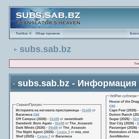
Toolbar ®
Общи правила
Блог
subs.sab.bz
Тов
subs.sab.bz - Информация
УебРип субтитри
House of the Drag
Сериал/Прогрес
Историята на неговата прислужница -
01х05
от
Cape Fear (2026) 
Василиса
Dutton Ranch (202
Off Campus (2026) -
01x08
от
sweetdeath
Sugar (2026) -
02x
Daredevil: Born Again -
02x08
от
The_Assassin
Star City (2026) -
0
Dark Winds (2026) -
04x08
от
The_Assassin
Passenger (2026) 
The Night Agent (2026) -
Сезон 3
от
mia_one
Reminders of Him 
Shef (2025) -
Сезон 7
от
Василиса
JoroNikolov