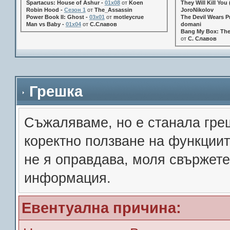
Spartacus: House of Ashur -
01x08
от
Koen
They Will Kill You 
Robin Hood -
Сезон 1
от
The_Assassin
JoroNikolov
Power Book II: Ghost -
03x01
от
motleycrue
The Devil Wears Pr
Man vs Baby -
01x04
от
С.Славов
domani
Bang My Box: The
от
С. Славов
Грешка
Съжалявамe, но е станала гре
коректно ползване на функции
не я оправдава, моля свържете
информация.
Евентуална причина: