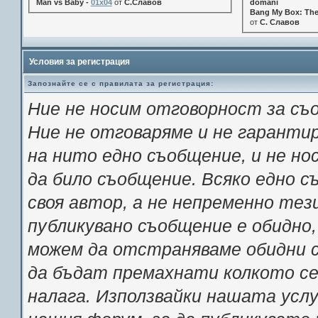
Man vs Baby -
01x04
от
С.Славов
domani
Bang My Box: The
от
С. Славов
Условия за регистрация
Запознайте се с правилата за регистрация:
Ние не носим отговорност за съ
Ние не отговаряме и не гарант
на нито едно съобщение, и не н
да било съобщение. Всяко едно 
своя автор, а не непременно тез
публикувано съобщение е обидно,
можем да отстраняваме обидни с
да бъдат премахнати колкото се 
налага. Използвайки нашата услу