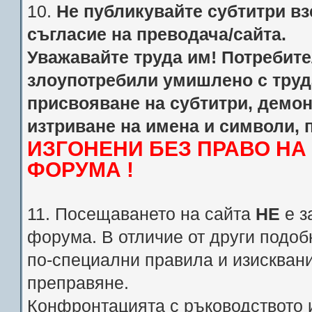
10.
Не публикувайте субтитри взе
съгласие на преводача/сайта.
Уважавайте труда им! Потребител
злоупотребили умишлено с труд
присвояване на субтитри, демо
изтриване на имена и символи, 
ИЗГОНЕНИ БЕЗ ПРАВО Н
ФОРУМА !
11. Посещаването на сайта
НЕ
е з
форума. В отличие от други подоб
по-специални правила и изискван
преправяне.
Конфронтацията с ръководството 