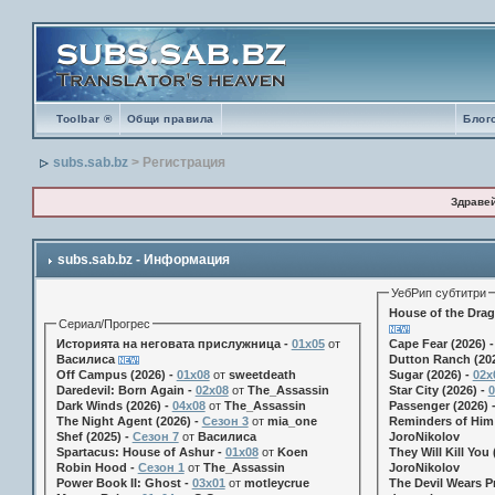
Toolbar ®
Общи правила
Блог
subs.sab.bz
> Регистрация
Здраве
subs.sab.bz - Информация
УебРип субтитри
House of the Drag
Сериал/Прогрес
Историята на неговата прислужница -
01х05
от
Cape Fear (2026) 
Василиса
Dutton Ranch (202
Off Campus (2026) -
01x08
от
sweetdeath
Sugar (2026) -
02x
Daredevil: Born Again -
02x08
от
The_Assassin
Star City (2026) -
0
Dark Winds (2026) -
04x08
от
The_Assassin
Passenger (2026) 
The Night Agent (2026) -
Сезон 3
от
mia_one
Reminders of Him 
Shef (2025) -
Сезон 7
от
Василиса
JoroNikolov
Spartacus: House of Ashur -
01x08
от
Koen
They Will Kill You 
Robin Hood -
Сезон 1
от
The_Assassin
JoroNikolov
Power Book II: Ghost -
03x01
от
motleycrue
The Devil Wears Pr