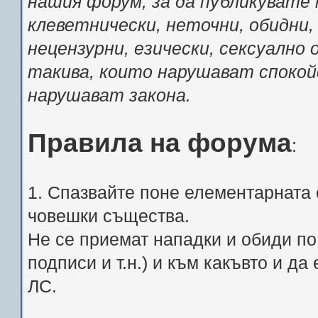
нашия форум, за да публикувате 
клеветнически, неточни, обидни,
нецензурни, езически, сексуално
такива, които нарушават спокой
нарушават закона.
Правила на форума
:
1. Спазвайте поне елементарната 
човешки същества.
Не се приемат нападки и обиди по 
подписи и т.н.) и към какъвто и д
ЛС.