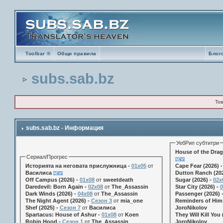
Toolbar ®
Общи правила
Блог
subs.sab.bz
Тов
subs.sab.bz - Информация
УебРип субтитри
House of the Drag
Сериал/Прогрес
Историята на неговата прислужница -
01х05
от
Cape Fear (2026) 
Василиса
Dutton Ranch (202
Off Campus (2026) -
01x08
от
sweetdeath
Sugar (2026) -
02x
Daredevil: Born Again -
02x08
от
The_Assassin
Star City (2026) -
0
Dark Winds (2026) -
04x08
от
The_Assassin
Passenger (2026) 
The Night Agent (2026) -
Сезон 3
от
mia_one
Reminders of Him 
Shef (2025) -
Сезон 7
от
Василиса
JoroNikolov
Spartacus: House of Ashur -
01x08
от
Koen
They Will Kill You 
Robin Hood -
Сезон 1
от
The_Assassin
JoroNikolov