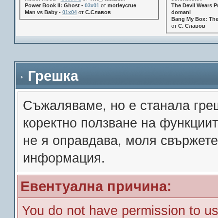
Power Book II: Ghost -
03x01
от
motleycrue
The Devil Wears Pr
Man vs Baby -
01x04
от
С.Славов
domani
Bang My Box: The
от
С. Славов
Грешка
Съжалявамe, но е станала гре
коректно ползване на функции
не я оправдава, моля свържете
информация.
Евентуална причина:
You do not have permission to us