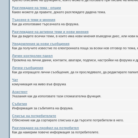
Кратко описание на функциите, които можете да ползвате при писане на мнен
Разглеждане на тема - опции
Какво можете да правите, докато разглеждате дадена тема.
Търсене в теми и мнения
Как да използваме търсачката на форума.
Разглеждане на активни теми и нови мнения
Как да видите всички теми, в които има нови мнения въведени днес, или нови
Уведомления за нови съобщения
Как да получите известие по електронната поща за всеки нов отговор по тема, 
Личен контролен панел
Промяна на лични данни, контакти, аватари, подписи, настройки на форума и д
Лични съобщения
Как да изпращате лични съобщения, да ги проследявате, да редактирате папки
Чат
комуникация на живо във форума
Асистент
Указания как да използвате тази спомагателна функция.
Събития
Информация за събитията на форума.
Списък на потребителите
Обяснение как да сортирате списъка и да търсите потребители в него.
Разглеждане на профил на потребител
Как да намерим повече информация за потребителите.