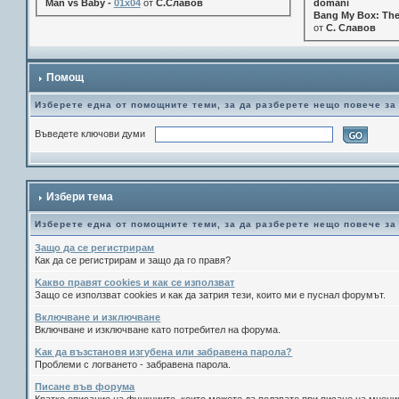
Man vs Baby -
01x04
от
С.Славов
domani
Bang My Box: The
от
С. Славов
Помощ
Изберете една от помощните теми, за да разберете нещо повече за
Въведете ключови думи
Избери тема
Изберете една от помощните теми, за да разберете нещо повече за
Защо да се регистрирам
Как да се регистрирам и защо да го правя?
Kакво правят cookies и как се използват
Защо се използват cookies и как да затрия тези, които ми е пуснал форумът.
Включване и изключване
Включване и изключване като потребител на форума.
Kак да възстановя изгубена или забравена парола?
Проблеми с логването - забравена парола.
Писане във форума