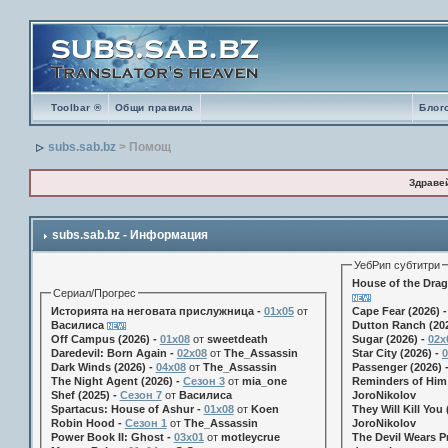
Toolbar ®
Общи правила
Блог
subs.sab.bz
> Помощ
Здраве
subs.sab.bz - Информация
УебРип субтитри
House of the Drag
Сериал/Прогрес
Историята на неговата прислужница -
01х05
от
Cape Fear (2026) 
Василиса
Dutton Ranch (202
Off Campus (2026) -
01x08
от
sweetdeath
Sugar (2026) -
02x
Daredevil: Born Again -
02x08
от
The_Assassin
Star City (2026) -
0
Dark Winds (2026) -
04x08
от
The_Assassin
Passenger (2026) 
The Night Agent (2026) -
Сезон 3
от
mia_one
Reminders of Him 
Shef (2025) -
Сезон 7
от
Василиса
JoroNikolov
Spartacus: House of Ashur -
01x08
от
Koen
They Will Kill You 
Robin Hood -
Сезон 1
от
The_Assassin
JoroNikolov
Power Book II: Ghost -
03x01
от
motleycrue
The Devil Wears Pr