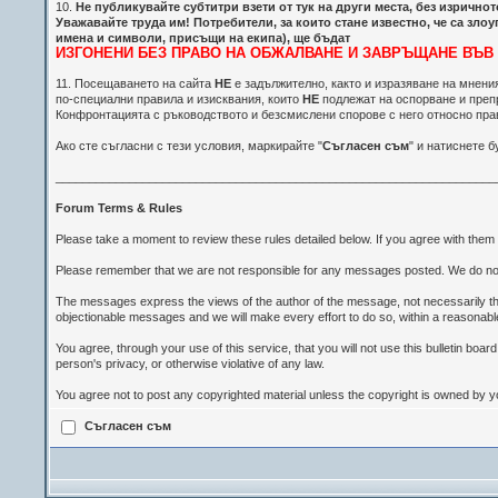
10.
Не публикувайте субтитри взети от тук на други места, без изрично
Уважавайте труда им! Потребители, за които стане известно, че са з
имена и символи, присъщи на екипа), ще бъдат
ИЗГОНЕНИ БЕЗ ПРАВО НА ОБЖАЛВАНЕ И ЗАВРЪЩАНЕ ВЪВ
11. Посещаването на сайта
НЕ
е задължително, както и изразяване на мнени
по-специални правила и изисквания, които
НЕ
подлежат на оспорване и преп
Конфронтацията с ръководството и безсмислени спорове с него относно пра
Ако сте съгласни с тези условия, маркирайте "
Съгласен съм
" и натиснете б
__________________________________________________________________
Forum Terms & Rules
Please take a moment to review these rules detailed below. If you agree with them an
Please remember that we are not responsible for any messages posted. We do not
The messages express the views of the author of the message, not necessarily the 
objectionable messages and we will make every effort to do so, within a reasonabl
You agree, through your use of this service, that you will not use this bulletin boa
person's privacy, or otherwise violative of any law.
You agree not to post any copyrighted material unless the copyright is owned by you
Съгласен съм