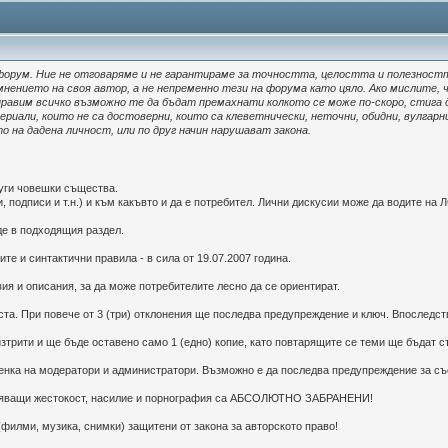
форум. Ние не отговаряме и не гарантираме за точността, целостта и полезностт
мнението на своя автор, а не непременно тези на форума като цяло. Ако мислите, 
равим всичко възможно те да бъдат премахнати колкото се може по-скоро, стига да
риали, които не са достоверни, които са клеветнически, неточни, обидни, вулгарни
 на дадена личност, или по друг начин нарушават закона.
руги човешки същества.
, подписи и т.н.) и към какъвто и да е потребител. Лични дискусии може да водите на Л
де в подходящия раздел.
те и синтактични правила - в сила от 19.07.2007 година.
вия и описания, за да може потребителите лесно да се ориентират.
ста. При повече от 3 (три) отклонения ще последва предупреждение и ключ. Впоследст
изтрити и ще бъде оставено само 1 (едно) копие, като повтарящите се теми ще бъдат 
еценка на модератори и администратори. Възможно е да последва предупреждение за с
разяващи жестокост, насилие и порнография са АБСОЛЮТНО ЗАБРАНЕНИ!
филми, музика, снимки) защитени от закона за авторското право!