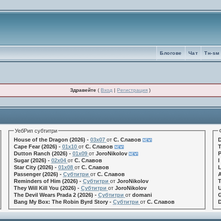
Блогове
Чат
Tн-sм
Здравейте
(
Вход
|
Регистрация
)
УебРип субтитри
House of the Dragon (2026) -
03x07
от
С. Славов
D
Cape Fear (2026) -
01x10
от
С. Славов
T
Dutton Ranch (2026) -
01x09
от
JoroNikolov
P
Sugar (2026) -
02x04
от
С. Славов
I
Star City (2026) -
01x08
от
С. Славов
L
Passenger (2026) -
Субтитри
от
С. Славов
A
Reminders of Him (2026) -
Субтитри
от
JoroNikolov
T
They Will Kill You (2026) -
Субтитри
от
JoroNikolov
U
The Devil Wears Prada 2 (2026) -
Субтитри
от
domani
G
Bang My Box: The Robin Byrd Story -
Субтитри
от
С. Славов
D