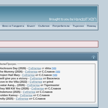
Влез в Гилдията
Бъкет
Събития
Потребители
Търсене
Помощ
Филм/Прогрес
isclosure Day (2026) -
Субтитри
от
ditta
he Mummy (2026) -
Субтитри
от С.Славов
roject Hail Mary -
Субтитри
от С.Славов
 will give you a victory -
Субтитри
от Василиса
ove in the Villa (2022) -
Субтитри
от grind
vatar Aang... (2026) -
Субтитри
от Tigermaster
hey Will Kill You (2026) -
Субтитри
от С.Славов
ndertone (2025) -
Субтитри
от С.Славов
olden Kamuy -
Субтитри
от С.Славов
olly (2025) -
Субтитри
от С.Славов