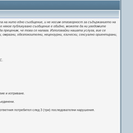
а на нито едно съобщение, и не носим отговорност за съдържанието на
че някое публикувано съобщение е обидно, можете да ни уведомите
 преценим, че това се налага. Използвайки нашата услуга, вие се
, омразни, обезпокоителни, нецензурни, езически, сексуално ориентирани,
С.
вие и изтриване.
съединени.
ъответния потребител след 3 (три) последователни нарушения.