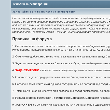
Условия за регистрация
Запознайте се с правилата за регистрация:
Ние не носим отговорност за съобщенията, които се публикуват в този 
което и да било съобщение. Всяко едно съобщение изразява възгледите и 
веднага по e-mail. Ние можем да отстраняваме обидни съобщения и ще нап
съгласявате, че няма да използвате нашия форум, за да публикувате мате
заплашителни, расистки, както и такива, които нарушават спокойствието
Правила на форума
:
1. Спазвайте поне елементарната етика и толерантност при общуването с д
Не се приемат нападки и обиди по какъвто и да е начин (постове, ЛС, аватари
2. Осмислете добре какво точно искате да напишете и дали постът ви ще бъ
3. Задължително е да се пише на българската азбука, спазвайки граматически
4.
ЗАДЪЛЖИТЕЛНО
е новите теми в разделите да имат ясни и кратки загла
5. Старайте се да се придържате максимално близо до основната тема на по
6. Постове и теми, които имат еднакво съдържание и се повтарят, ще бъдат 
7. Теми, които не са на мястото си в раздела, ще бъдат премествани по пр
8. Използването на религиозни и политически материали, материали изоб
9. ЗАБРАНЯВАТ се всякакви линкове, препратки към нелегално съдържание (