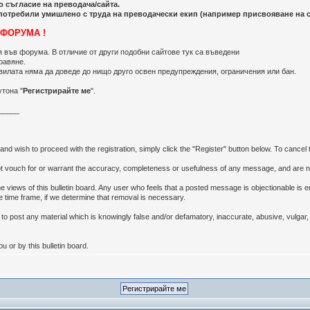
то съгласие на преводача/сайта.
лоупотребили умишлено с труда на преводачески екип (например присвояване на
 ФОРУМА !
я във форума. В отличие от други подобни сайтове тук са въведени
равяне.
вилата няма да доведе до нищо друго освен предупреждения, ограничения или бан.
утона "
Регистрирайте ме
".
_____
d wish to proceed with the registration, simply click the "Register" button below. To cancel th
 vouch for or warrant the accuracy, completeness or usefulness of any message, and are no
views of this bulletin board. Any user who feels that a posted message is objectionable is 
e time frame, if we determine that removal is necessary.
rd to post any material which is knowingly false and/or defamatory, inaccurate, abusive, vulgar,
 or by this bulletin board.