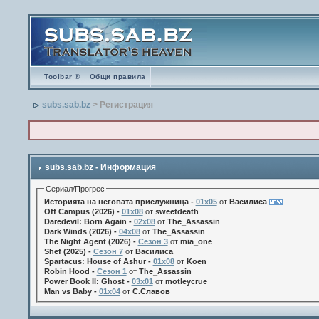
Toolbar ®
Общи правила
subs.sab.bz
> Регистрация
subs.sab.bz - Информация
Сериал/Прогрес
Историята на неговата прислужница -
01х05
от
Василиса
Off Campus (2026) -
01x08
от
sweetdeath
Daredevil: Born Again -
02x08
от
The_Assassin
Dark Winds (2026) -
04x08
от
The_Assassin
The Night Agent (2026) -
Сезон 3
от
mia_one
Shef (2025) -
Сезон 7
от
Василиса
Spartacus: House of Ashur -
01x08
от
Koen
Robin Hood -
Сезон 1
от
The_Assassin
Power Book II: Ghost -
03x01
от
motleycrue
Man vs Baby -
01x04
от
С.Славов