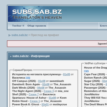
Toolbar ®
Общи правила
Блог
subs.sab.bz
> Преглед на профил
Здраве
subs.sab.bz - Информация
УебРип субтитри
House of the Drag
Сериал/Прогрес
Историята на неговата прислужница -
01х05
от
Cape Fear (2026) 
Василиса
Dutton Ranch (202
Off Campus (2026) -
01x08
от
sweetdeath
Sugar (2026) -
02x
Daredevil: Born Again -
02x08
от
The_Assassin
Star City (2026) -
0
Dark Winds (2026) -
04x08
от
The_Assassin
Passenger (2026) 
The Night Agent (2026) -
Сезон 3
от
mia_one
Reminders of Him 
Shef (2025) -
Сезон 7
от
Василиса
JoroNikolov
Spartacus: House of Ashur -
01x08
от
Koen
They Will Kill You 
Robin Hood -
Сезон 1
от
The_Assassin
JoroNikolov
Power Book II: Ghost -
03x01
от
motleycrue
The Devil Wears Pr