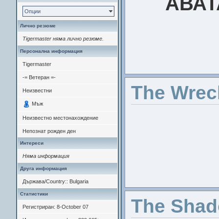
АВАТ
Опции
Лично резюме
Tigermaster няма лично резюме.
Персонална информация
Tigermaster
-= Ветеран =-
The Wrec
Неизвестни
Мъж
Неизвестно местонахождение
Непознат рожден ден
Интереси
Няма информация
Друга информация
Държава/Country:: Bulgaria
Статистики
The Shad
Регистриран: 8-October 07