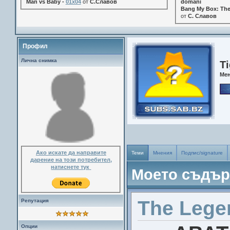
Man vs Baby -
01x04
от
С.Славов
domani
Bang My Box: The
от
С. Славов
Профил
Лична снимка
T
Ме
Ако искате да направите
Теми
Мнения
Подпис/signature
дарение на този потребител,
натиснете тук
Моето съдъ
The Legen
Репутация
Опции