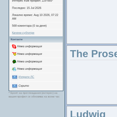
Интерес към профил: 229 665
*
Последно: 15 Jul 2026
Локално време: Aug 10 2026, 07:22
AM
568 коментара (0 за деня)
Качени субтитри
Контакти
Няма информация
The Pros
Няма информация
Няма информация
Няма информация
Изпрати ЛС
Скрито
* Броят на преглеждания (интерес) на
вашия профил се обновява на всеки час
Ludwig