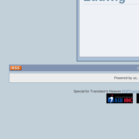
Актьори
: 
Ботиста, Дий
А
Powered by us, 
Special for Translator's Heaven
PHPTransla
Резюме
: Нов
Резю