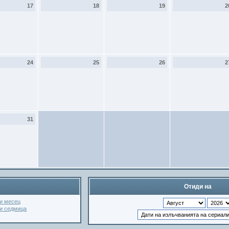
17
18
19
2
24
25
26
2
31
Отиди на
и месец
зи седмица