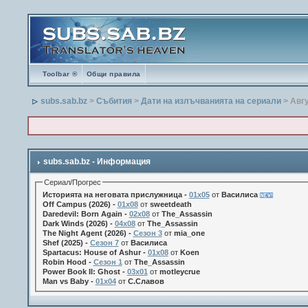
Toolbar ®
Общи правила
subs.sab.bz
>
Събития
>
Дати на излъчванията на сериали
> Авг
subs.sab.bz - Информация
Сериал/Прогрес
Историята на неговата прислужница -
01х05
от
Василиса
Off Campus (2026) -
01x08
от
sweetdeath
Daredevil: Born Again -
02x08
от
The_Assassin
Dark Winds (2026) -
04x08
от
The_Assassin
The Night Agent (2026) -
Сезон 3
от
mia_one
Shef (2025) -
Сезон 7
от
Василиса
Spartacus: House of Ashur -
01x08
от
Koen
Robin Hood -
Сезон 1
от
The_Assassin
Power Book II: Ghost -
03x01
от
motleycrue
Man vs Baby -
01x04
от
С.Славов