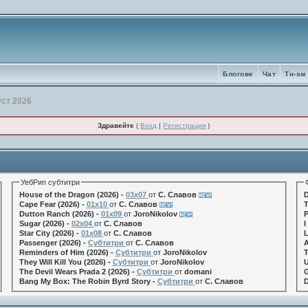
Блогове
Чат
Tн-sм
уст 2026
Здравейте
(
Вход
|
Регистрация
)
УебРип субтитри
House of the Dragon (2026) -
03x07
от
С. Славов
D
Cape Fear (2026) -
01x10
от
С. Славов
T
Dutton Ranch (2026) -
01x09
от
JoroNikolov
P
Sugar (2026) -
02x04
от
С. Славов
I
Star City (2026) -
01x08
от
С. Славов
L
Passenger (2026) -
Субтитри
от
С. Славов
A
Reminders of Him (2026) -
Субтитри
от
JoroNikolov
T
They Will Kill You (2026) -
Субтитри
от
JoroNikolov
U
The Devil Wears Prada 2 (2026) -
Субтитри
от
domani
G
Bang My Box: The Robin Byrd Story -
Субтитри
от
С. Славов
D