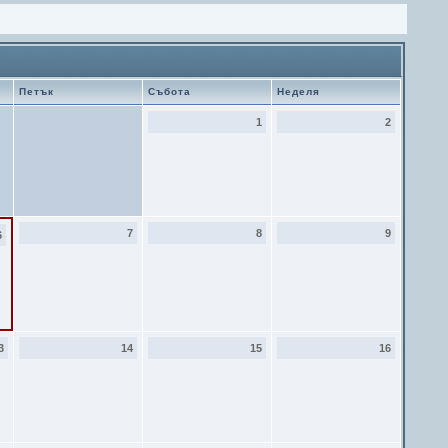
Петък
Събота
Неделя
1
2
7
8
9
6
3
14
15
16