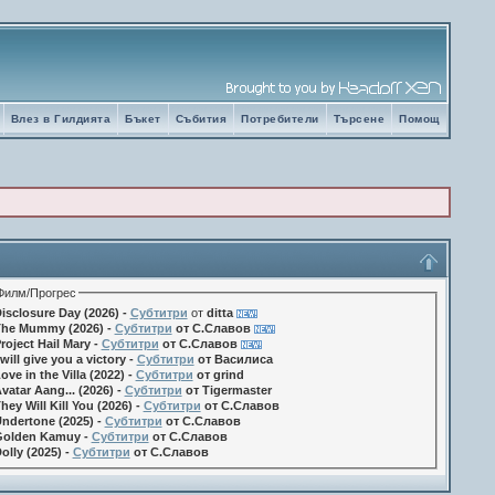
Влез в Гилдията
Бъкет
Събития
Потребители
Търсене
Помощ
Филм/Прогрес
isclosure Day (2026) -
Субтитри
от
ditta
he Mummy (2026) -
Субтитри
от С.Славов
roject Hail Mary -
Субтитри
от С.Славов
 will give you a victory -
Субтитри
от Василиса
ove in the Villa (2022) -
Субтитри
от grind
vatar Aang... (2026) -
Субтитри
от Tigermaster
hey Will Kill You (2026) -
Субтитри
от С.Славов
ndertone (2025) -
Субтитри
от С.Славов
olden Kamuy -
Субтитри
от С.Славов
olly (2025) -
Субтитри
от С.Славов