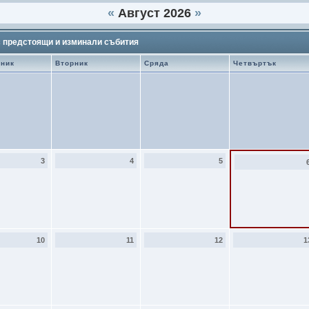
«
Август 2026
»
с предстоящи и изминали събития
лник
Вторник
Сряда
Четвъртък
3
4
5
10
11
12
1