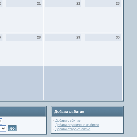
0
21
22
23
7
28
29
30
Добави събитие
·
Добави събитие
·
Добави ограничено събитие
·
Добави старо събитие