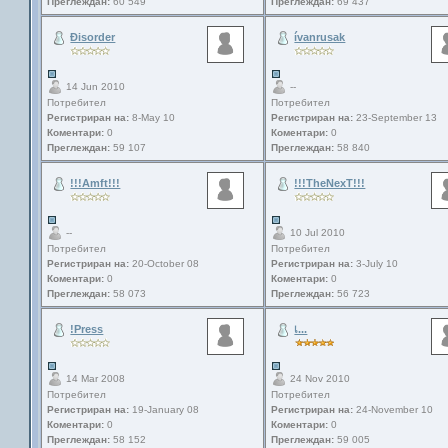
Преглеждан:
60 549
Преглеждан:
69 437
Ðisorder
ívanrusak
14 Jun 2010
--
Потребител
Потребител
Регистриран на:
8-May 10
Регистриран на:
23-September 13
Коментари:
0
Коментари:
0
Преглеждан:
59 107
Преглеждан:
58 840
!!!Amft!!!
!!!TheNexT!!!
--
10 Jul 2010
Потребител
Потребител
Регистриран на:
20-October 08
Регистриран на:
3-July 10
Коментари:
0
Коментари:
0
Преглеждан:
58 073
Преглеждан:
56 723
!Press
เ...
14 Mar 2008
24 Nov 2010
Потребител
Потребител
Регистриран на:
19-January 08
Регистриран на:
24-November 10
Коментари:
0
Коментари:
0
Преглеждан:
58 152
Преглеждан:
59 005