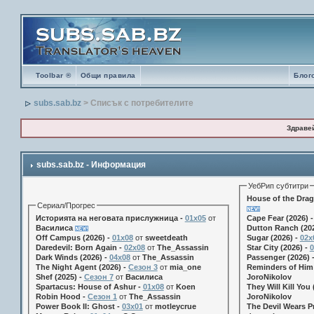
Toolbar ®
Общи правила
Блог
subs.sab.bz
> Списък с потребителите
Здраве
subs.sab.bz - Информация
УебРип субтитри
House of the Drag
Сериал/Прогрес
Историята на неговата прислужница -
01х05
от
Cape Fear (2026) 
Василиса
Dutton Ranch (202
Off Campus (2026) -
01x08
от
sweetdeath
Sugar (2026) -
02x
Daredevil: Born Again -
02x08
от
The_Assassin
Star City (2026) -
0
Dark Winds (2026) -
04x08
от
The_Assassin
Passenger (2026) 
The Night Agent (2026) -
Сезон 3
от
mia_one
Reminders of Him 
Shef (2025) -
Сезон 7
от
Василиса
JoroNikolov
Spartacus: House of Ashur -
01x08
от
Koen
They Will Kill You 
Robin Hood -
Сезон 1
от
The_Assassin
JoroNikolov
Power Book II: Ghost -
03x01
от
motleycrue
The Devil Wears Pr