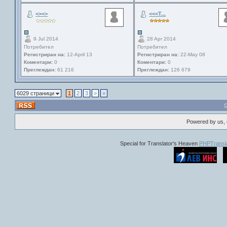
<><>
<<<T...
9 Jul 2014
28 Apr 2014
Потребител
Потребител
Регистриран на:
12-April 13
Регистриран на:
22-May 08
Коментари:
0
Коментари:
0
Преглеждан:
61 216
Преглеждан:
126 679
6029 страници
1
2
3
>
»
Powered by us, 
Special for Translator's Heaven
PHPTransla