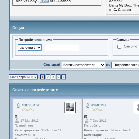
Man vs Baby -
01x04
от
С.Славов
domani
Bang My Box: The
от
С. Славов
Опции
Потребителско име
Снимка
Само пот
Сортирай
по
6029 страници
1
2
3
>
»
Списък с потребителите
#DESERT#
#YMCMB
17 Mar 2013
7 Dec 2013
Потребител
Потребител
Регистриран на:
30-October 11
Регистриран на:
7-December 13
Коментари:
0
Коментари:
0