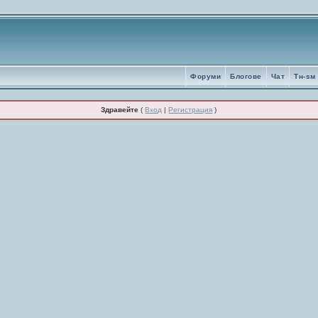
Форуми
Блогове
Чат
Tн-sм
Здравейте
(
Вход
|
Регистрация
)