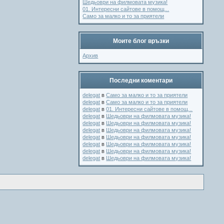
Шедьоври на филмовата музика!
01. Интересни сайтове в помощ...
Само за малко и то за приятели
Моите блог връзки
Архив
Последни коментари
delegat
в
Само за малко и то за приятели
delegat
в
Само за малко и то за приятели
delegat
в
01. Интересни сайтове в помощ...
delegat
в
Шедьоври на филмовата музика!
delegat
в
Шедьоври на филмовата музика!
delegat
в
Шедьоври на филмовата музика!
delegat
в
Шедьоври на филмовата музика!
delegat
в
Шедьоври на филмовата музика!
delegat
в
Шедьоври на филмовата музика!
delegat
в
Шедьоври на филмовата музика!