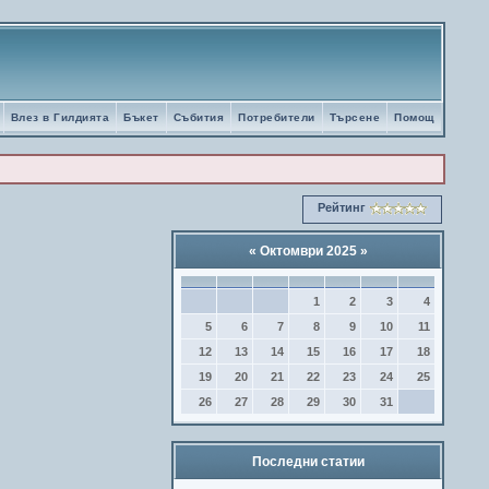
Влез в Гилдията
Бъкет
Събития
Потребители
Търсене
Помощ
Рейтинг
«
Октомври 2025
»
1
2
3
4
5
6
7
8
9
10
11
12
13
14
15
16
17
18
19
20
21
22
23
24
25
26
27
28
29
30
31
Последни статии