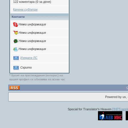
122 коментара (0 за деня)
Качени субтитри
Контакти
Няма информация
Няма информация
Няма информация
Няма информация
Изпрати ЛС
Скрито
* Броят на преглеждания (интерес) на
вашия профил се обновява на всеки час
Powered by us, 
Special for Translator's Heaven
PHPTransla
Painted.Skin.The.