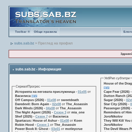
Toolbar ®
Общи правила
Блог
subs.sab.bz
> Преглед на профил
Здраве
subs.sab.bz - Информация
УебРип субтитри
House of the Drag
Сериал/Прогрес
Историята на неговата прислужница -
01х05
от
Cape Fear (2026) 
Василиса
Dutton Ranch (202
Off Campus (2026) -
01x08
от
sweetdeath
Sugar (2026) -
02x
Daredevil: Born Again -
02x08
от
The_Assassin
Star City (2026) -
0
Dark Winds (2026) -
04x08
от
The_Assassin
Passenger (2026) 
The Night Agent (2026) -
Сезон 3
от
mia_one
Reminders of Him 
Shef (2025) -
Сезон 7
от
Василиса
JoroNikolov
Spartacus: House of Ashur -
01x08
от
Koen
They Will Kill You 
Robin Hood -
Сезон 1
от
The_Assassin
JoroNikolov
Power Book II: Ghost -
03x01
от
motleycrue
The Devil Wears Pr