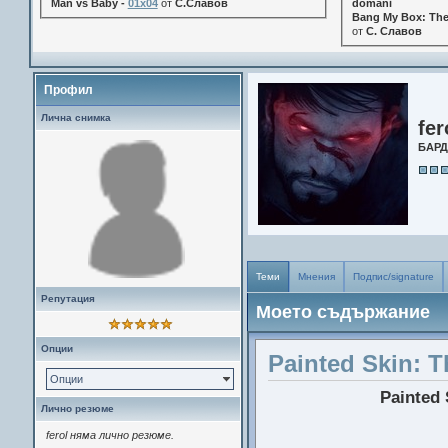
Man vs Baby -
01x04
от
С.Славов
domani
Bang My Box: The
от
С. Славов
Профил
Лична снимка
fer
БАР
Теми
Мнения
Подпис/signature
Репутация
Моето съдържание
Опции
Painted Skin: T
Опции
Painted 
Лично резюме
ferol няма лично резюме.