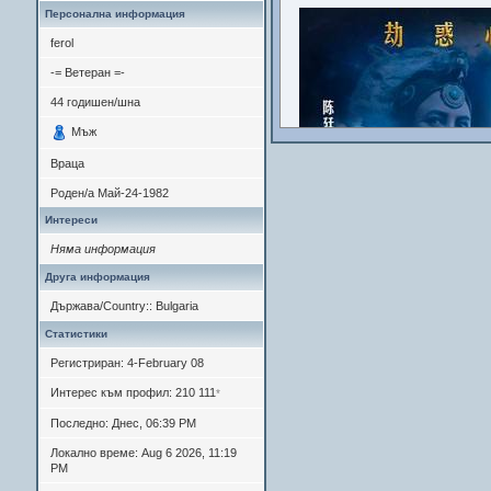
Персонална информация
ferol
-= Ветеран =-
44
годишен/шна
Мъж
Враца
Роден/а
Май-24-1982
Интереси
Няма информация
Друга информация
Държава/Country:: Bulgaria
Статистики
Регистриран: 4-February 08
Интерес към профил: 210 111
*
Последно: Днес, 06:39 PM
Локално време: Aug 6 2026, 11:19
PM