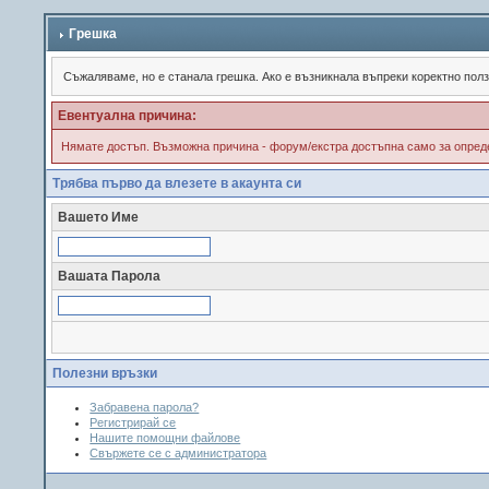
Грешка
Съжалявамe, но е станала грешка. Ако е възникнала въпреки коректно пол
Евентуална причина:
Нямате достъп. Възможна причина - форум/екстра достъпна само за опреде
Трябва първо да влезете в акаунта си
Вашето Име
Вашата Парола
Полезни връзки
Забравена парола?
Регистрирай се
Нашите помощни файлове
Свържете се с администратора