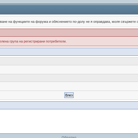
зване на функциите на форума и обяснението по-долу не я оправдава, моля свържете
лена група на регистрирани потребители.
Обратно