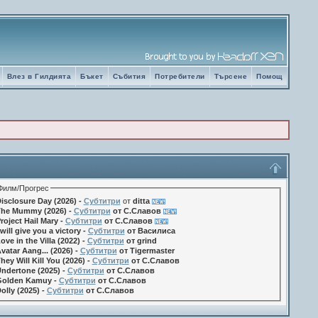
Влез в Гилдията
Бъкет
Събития
Потребители
Търсене
Помощ
Филм/Прогрес
isclosure Day (2026) -
Субтитри
от
ditta
he Mummy (2026) -
Субтитри
от С.Славов
roject Hail Mary -
Субтитри
от С.Славов
 will give you a victory -
Субтитри
от Василиса
ove in the Villa (2022) -
Субтитри
от grind
vatar Aang... (2026) -
Субтитри
от Tigermaster
hey Will Kill You (2026) -
Субтитри
от С.Славов
ndertone (2025) -
Субтитри
от С.Славов
olden Kamuy -
Субтитри
от С.Славов
olly (2025) -
Субтитри
от С.Славов