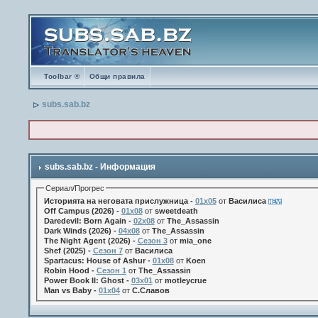
Toolbar ®
Общи правила
subs.sab.bz
subs.sab.bz - Информация
Сериал/Прогрес
Историята на неговата прислужница -
01х05
от
Василиса
Off Campus (2026) -
01x08
от
sweetdeath
Daredevil: Born Again -
02x08
от
The_Assassin
Dark Winds (2026) -
04x08
от
The_Assassin
The Night Agent (2026) -
Сезон 3
от
mia_one
Shef (2025) -
Сезон 7
от
Василиса
Spartacus: House of Ashur -
01x08
от
Koen
Robin Hood -
Сезон 1
от
The_Assassin
Power Book II: Ghost -
03x01
от
motleycrue
Man vs Baby -
01x04
от
С.Славов