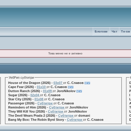
Блогове
Чат
Tн-sм
Това меню не е активно
УебРип субтитри
House of the Dragon (2026) -
03x07
от
С. Славов
D
Cape Fear (2026) -
01x10
от
С. Славов
T
Dutton Ranch (2026) -
01x09
от
JoroNikolov
P
Sugar (2026) -
02x04
от
С. Славов
I
Star City (2026) -
01x08
от
С. Славов
L
Passenger (2026) -
Субтитри
от
С. Славов
A
Reminders of Him (2026) -
Субтитри
от
JoroNikolov
T
They Will Kill You (2026) -
Субтитри
от
JoroNikolov
U
The Devil Wears Prada 2 (2026) -
Субтитри
от
domani
G
Bang My Box: The Robin Byrd Story -
Субтитри
от
С. Славов
D