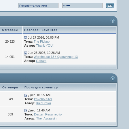
Отговори
Последен коментар
Jul 17 2026, 08:05 PM
20 323
Тема:
The Pickup
Автор:
Thank YOU!
Jun 26 2026, 10:26 AM
14 051
Тема:
Warehouse 13 / Хранилище 13
Автор:
Gabata
Отговори
Последен коментар
Днес, 01:55 AM
349
Тема:
Psycho Killer
Автор:
KikoDraka
Днес, 11:46 AM
539
Тема:
Dexter: Resurrection
Автор:
The_Assassin