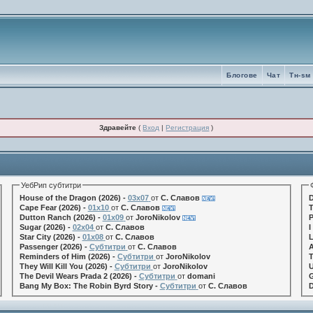
Блогове
Чат
Tн-sм
Здравейте
(
Вход
|
Регистрация
)
УебРип субтитри
House of the Dragon (2026) -
03x07
от
С. Славов
D
Cape Fear (2026) -
01x10
от
С. Славов
T
Dutton Ranch (2026) -
01x09
от
JoroNikolov
P
Sugar (2026) -
02x04
от
С. Славов
I
Star City (2026) -
01x08
от
С. Славов
L
Passenger (2026) -
Субтитри
от
С. Славов
A
Reminders of Him (2026) -
Субтитри
от
JoroNikolov
T
They Will Kill You (2026) -
Субтитри
от
JoroNikolov
U
The Devil Wears Prada 2 (2026) -
Субтитри
от
domani
G
Bang My Box: The Robin Byrd Story -
Субтитри
от
С. Славов
D