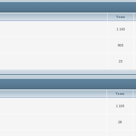
Теми
1 143
803
23
Теми
1 103
28