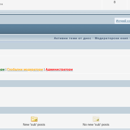
8
ра
Изтрий c
Активни теми от днес
·
Модераторски екип
ори
|
Глобални модератори
|
Администратори
New 'sub' posts
No new 'sub' posts