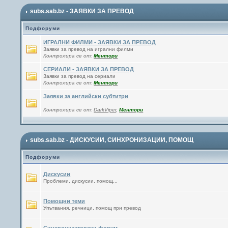
subs.sab.bz - ЗАЯВКИ ЗА ПРЕВОД
Подфоруми
ИГРАЛНИ ФИЛМИ - ЗАЯВКИ ЗА ПРЕВОД
Заявки за превод на игрални филми
Контролира се от:
Ментори
СЕРИАЛИ - ЗАЯВКИ ЗА ПРЕВОД
Заявки за превод на сериали
Контролира се от:
Ментори
Заявки за английски субтитри
Контролира се от:
DarkViper
,
Ментори
subs.sab.bz - ДИСКУСИИ, СИНХРОНИЗАЦИИ, ПОМОЩ
Подфоруми
Дискусии
Проблеми, дискусии, помощ...
Помощни теми
Упътвания, речници, помощ при превод