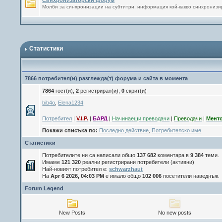
Синхронизаторски форум
Молби за синхронизации на субтитри, информация кой-какво синхронизи
Статистики
7866 потребител(и) разглежда(т) форума и сайта в момента
7864
гост(и),
2
регистриран(и),
0
скрит(и)
bib4o
,
Elena1234
Потребител
|
V.I.P.
|
БАРД
|
Начинаещи преводачи
|
Преводачи
|
Мент
Покажи списъка по:
Последно действие
,
Потребителско име
Статистики
Потребителите ни са написали общо
137 682
коментара в
9 384
теми.
Имаме
121 320
реални регистрирани потребители (активни)
Най-новият потребител е:
schwarzhaut
На
Apr 6 2026, 04:03 PM
е имало общо
102 006
посетители наведнъж.
Forum Legend
New Posts
No new posts