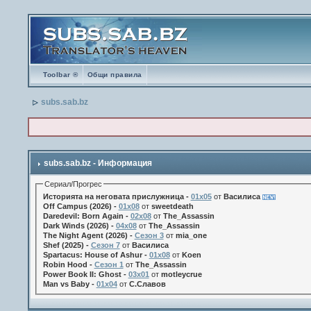
Toolbar ®
Общи правила
subs.sab.bz
subs.sab.bz - Информация
Сериал/Прогрес
Историята на неговата прислужница -
01х05
от
Василиса
Off Campus (2026) -
01x08
от
sweetdeath
Daredevil: Born Again -
02x08
от
The_Assassin
Dark Winds (2026) -
04x08
от
The_Assassin
The Night Agent (2026) -
Сезон 3
от
mia_one
Shef (2025) -
Сезон 7
от
Василиса
Spartacus: House of Ashur -
01x08
от
Koen
Robin Hood -
Сезон 1
от
The_Assassin
Power Book II: Ghost -
03x01
от
motleycrue
Man vs Baby -
01x04
от
С.Славов