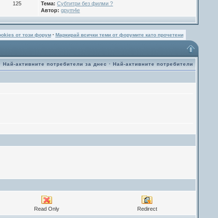
125
Тема:
Субтитри без филми ?
Автор:
gpym4e
ookies от този форум
·
Маркирай всички теми от форумите като прочетени
·
Най-активните потребители за днес
·
Най-активните потребители
Read Only
Redirect