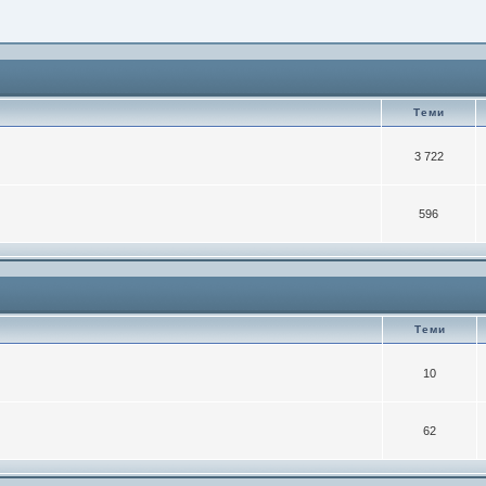
Теми
3 722
596
Теми
10
62