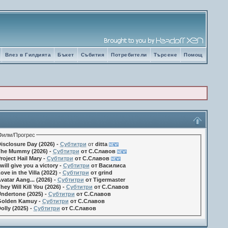
Влез в Гилдията
Бъкет
Събития
Потребители
Търсене
Помощ
Филм/Прогрес
isclosure Day (2026) -
Субтитри
от
ditta
he Mummy (2026) -
Субтитри
от С.Славов
roject Hail Mary -
Субтитри
от С.Славов
 will give you a victory -
Субтитри
от Василиса
ove in the Villa (2022) -
Субтитри
от grind
vatar Aang... (2026) -
Субтитри
от Tigermaster
hey Will Kill You (2026) -
Субтитри
от С.Славов
ndertone (2025) -
Субтитри
от С.Славов
olden Kamuy -
Субтитри
от С.Славов
olly (2025) -
Субтитри
от С.Славов