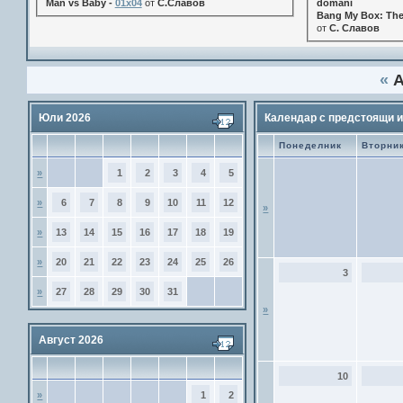
Man vs Baby -
01x04
от
С.Славов
domani
Bang My Box: The
от
С. Славов
«
А
Юли 2026
Календар с предстоящи 
Понеделник
Вторни
»
1
2
3
4
5
»
6
7
8
9
10
11
12
»
»
13
14
15
16
17
18
19
»
20
21
22
23
24
25
26
3
»
27
28
29
30
31
»
Август 2026
10
»
1
2