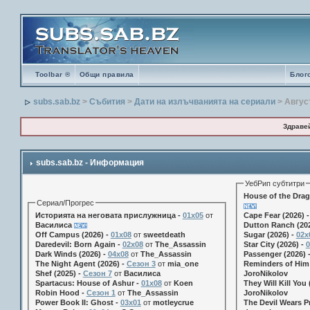
Toolbar ®
Общи правила
Блог
subs.sab.bz
>
Събития
>
Дати на излъчванията на сериали
> Авгус
Здраве
subs.sab.bz - Информация
УебРип субтитри
House of the Drag
Сериал/Прогрес
Историята на неговата прислужница -
01х05
от
Cape Fear (2026) 
Василиса
Dutton Ranch (202
Off Campus (2026) -
01x08
от
sweetdeath
Sugar (2026) -
02x
Daredevil: Born Again -
02x08
от
The_Assassin
Star City (2026) -
0
Dark Winds (2026) -
04x08
от
The_Assassin
Passenger (2026) 
The Night Agent (2026) -
Сезон 3
от
mia_one
Reminders of Him 
Shef (2025) -
Сезон 7
от
Василиса
JoroNikolov
Spartacus: House of Ashur -
01x08
от
Koen
They Will Kill You 
Robin Hood -
Сезон 1
от
The_Assassin
JoroNikolov
Power Book II: Ghost -
03x01
от
motleycrue
The Devil Wears Pr