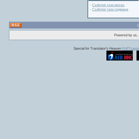
·
Събития този месец
·
Събития тази седмица
Powered by us, 
Special for Translator's Heaven
PHPTransla