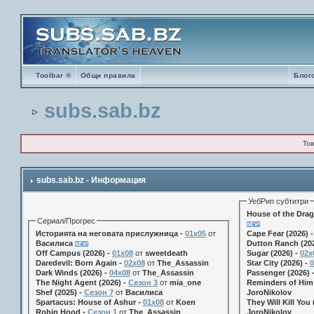
Toolbar ®
Общи правила
Блог
subs.sab.bz
Тов
subs.sab.bz - Информация
УебРип субтитри
House of the Drag
Сериал/Прогрес
Историята на неговата прислужница -
01х05
от
Cape Fear (2026) 
Василиса
Dutton Ranch (202
Off Campus (2026) -
01x08
от
sweetdeath
Sugar (2026) -
02x
Daredevil: Born Again -
02x08
от
The_Assassin
Star City (2026) -
0
Dark Winds (2026) -
04x08
от
The_Assassin
Passenger (2026) 
The Night Agent (2026) -
Сезон 3
от
mia_one
Reminders of Him 
Shef (2025) -
Сезон 7
от
Василиса
JoroNikolov
Spartacus: House of Ashur -
01x08
от
Koen
They Will Kill You 
Robin Hood -
Сезон 1
от
The_Assassin
JoroNikolov