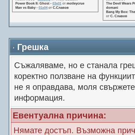
Power Book II: Ghost -
03x01
от
motleycrue
The Devil Wears Pr
Man vs Baby -
01x04
от
С.Славов
domani
Bang My Box: The
от
С. Славов
Грешка
Съжалявамe, но е станала гре
коректно ползване на функции
не я оправдава, моля свържете
информация.
Евентуална причина:
Нямате достъп. Възможна прич