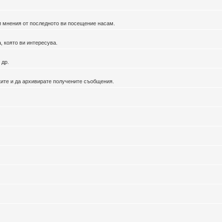
ви мнения от последното ви посещение насам.
, която ви интересува.
 др.
ките и да архивирате получените съобщения.