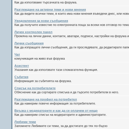
Как да използваме търсачката на форума.
Разглеждане на активни теми и нови мнения
Как да видите всички теми, в които има нови мнения въведени днес, или но
Уведомления за нови съобщения
Как да получите известие по електронната поща за всеки нов отговор по тема
Личен контролен панел
Промяна на лични данни, контакти, аватари, подписи, настройки на форума и
Лични съобщения
Как да изпращате лични съобщения, да ги проследявате, да редактирате пап
Чат
комуникация на живо във форума
Асистент
Указания как да използвате тази спомагателна функция.
Събития
Информация за събитията на форума.
Списък на потребителите
Обяснение как да сортирате списъка и да търсите потребители в него.
Разглеждане на профил на потребител
Как да намерим повече информация за потребителите.
Връзка с модераторите и как да се оплачем от нещо
Как да намерим списък на модераторите и администраторите.
Любими теми
Запомнете Любимите си теми, за да достигате до тях по-бързо