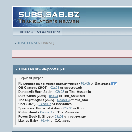
Toolbar ®
Общи правила
subs.sab.bz
> Помощ
subs.sab.bz - Информация
Сериал/Прогрес
Историята на неговата прислужница -
01х05
от
Василиса
Off Campus (2026) -
01x08
от
sweetdeath
Daredevil: Born Again -
02x08
от
The_Assassin
Dark Winds (2026) -
04x08
от
The_Assassin
The Night Agent (2026) -
Сезон 3
от
mia_one
Shef (2025) -
Сезон 7
от
Василиса
Spartacus: House of Ashur -
01x08
от
Koen
Robin Hood -
Сезон 1
от
The_Assassin
Power Book II: Ghost -
03x01
от
motleycrue
Man vs Baby -
01x04
от
С.Славов