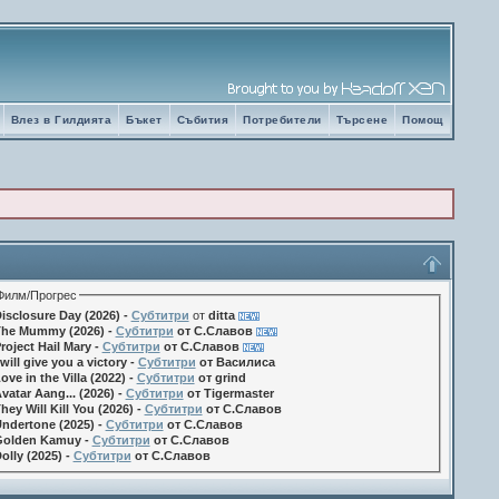
Влез в Гилдията
Бъкет
Събития
Потребители
Търсене
Помощ
Филм/Прогрес
isclosure Day (2026) -
Субтитри
от
ditta
he Mummy (2026) -
Субтитри
от С.Славов
roject Hail Mary -
Субтитри
от С.Славов
 will give you a victory -
Субтитри
от Василиса
ove in the Villa (2022) -
Субтитри
от grind
vatar Aang... (2026) -
Субтитри
от Tigermaster
hey Will Kill You (2026) -
Субтитри
от С.Славов
ndertone (2025) -
Субтитри
от С.Славов
olden Kamuy -
Субтитри
от С.Славов
olly (2025) -
Субтитри
от С.Славов