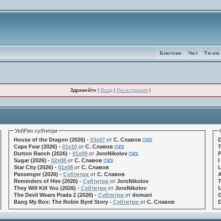
Блогове
Чат
Tн-sм
Здравейте
(
Вход
|
Регистрация
)
УебРип субтитри
House of the Dragon (2026) -
03x07
от
С. Славов
D
Cape Fear (2026) -
01x10
от
С. Славов
T
Dutton Ranch (2026) -
01x09
от
JoroNikolov
P
Sugar (2026) -
02x08
от
С. Славов
I
Star City (2026) -
01x08
от
С. Славов
L
Passenger (2026) -
Субтитри
от
С. Славов
A
Reminders of Him (2026) -
Субтитри
от
JoroNikolov
T
They Will Kill You (2026) -
Субтитри
от
JoroNikolov
U
The Devil Wears Prada 2 (2026) -
Субтитри
от
domani
G
Bang My Box: The Robin Byrd Story -
Субтитри
от
С. Славов
D