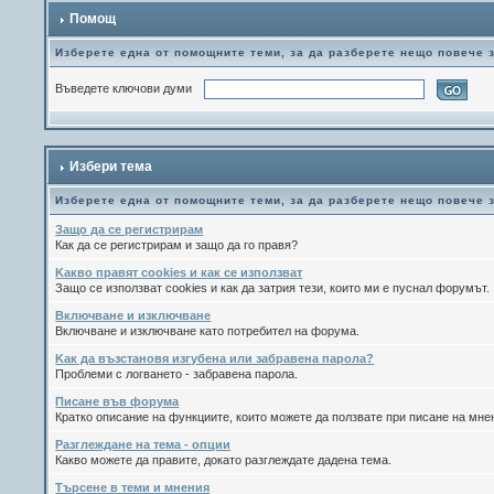
Помощ
Изберете една от помощните теми, за да разберете нещо повече 
Въведете ключови думи
Избери тема
Изберете една от помощните теми, за да разберете нещо повече 
Защо да се регистрирам
Как да се регистрирам и защо да го правя?
Kакво правят cookies и как се използват
Защо се използват cookies и как да затрия тези, които ми е пуснал форумът.
Включване и изключване
Включване и изключване като потребител на форума.
Kак да възстановя изгубена или забравена парола?
Проблеми с логването - забравена парола.
Писане във форума
Кратко описание на функциите, които можете да ползвате при писане на мн
Разглеждане на тема - опции
Какво можете да правите, докато разглеждате дадена тема.
Търсене в теми и мнения