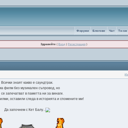
Форуми
Блогове
Чат
Tн-sм
Здравейте
(
Вход
|
Регистрация
)
Из
Всички знаят какво е саундтрак.
а филм без музикален съпровод, но
 се запечатват в паметта ни за винаги.
илми, оставили следа в историята и спомените ми!
Да започнем с Кет Балу...