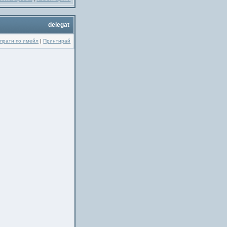
delegat
прати по имейл
|
Принтирай