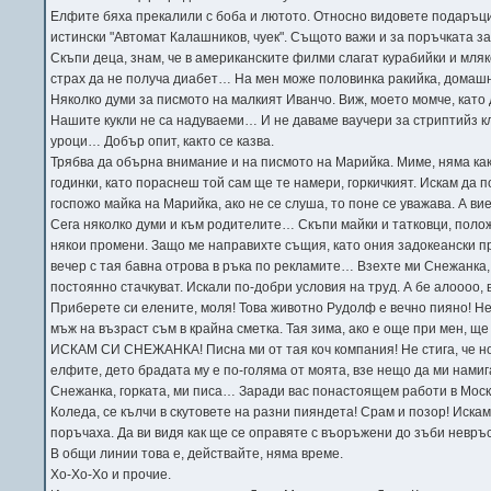
Елфите бяха прекалили с боба и лютото. Относно видовете подаръци
истински "Автомат Калашников, чуек". Същото важи и за поръчката з
Скъпи деца, знам, че в американските филми слагат курабийки и мляко
страх да не получа диабет… На мен може половинка ракийка, домашн
Няколко думи за писмото на малкият Иванчо. Виж, моето момче, като
Нашите кукли не са надуваеми… И не даваме ваучери за стриптийз кл
уроци… Добър опит, както се казва.
Трябва да обърна внимание и на писмото на Марийка. Миме, няма как
годинки, като пораснеш той сам ще те намери, горкичкият. Искам да п
госпожо майка на Марийка, ако не се слуша, то поне се уважава. А ви
Сега няколко думи и към родителите… Скъпи майки и татковци, полож
някои промени. Защо ме направихте същия, като ония задокеански про
вечер с тая бавна отрова в ръка по рекламите… Взехте ми Снежанк
постоянно стачкуват. Искали по-добри условия на труд. А бе алоооо,
Приберете си елените, моля! Това животно Рудолф е вечно пияно! Не
мъж на възраст съм в крайна сметка. Тая зима, ако е още при мен, 
ИСКАМ СИ СНЕЖАНКА! Писна ми от тая коч компания! Не стига, че но
елфите, дето брадата му е по-голяма от моята, взе нещо да ми нами
Снежанка, горката, ми писа… Заради вас понастоящем работи в Москв
Коледа, се кълчи в скутовете на разни пияндета! Срам и позор! Иска
поръчаха. Да ви видя как ще се оправяте с въоръжени до зъби невръ
В общи линии това е, действайте, няма време.
Хо-Хо-Хо и прочие.