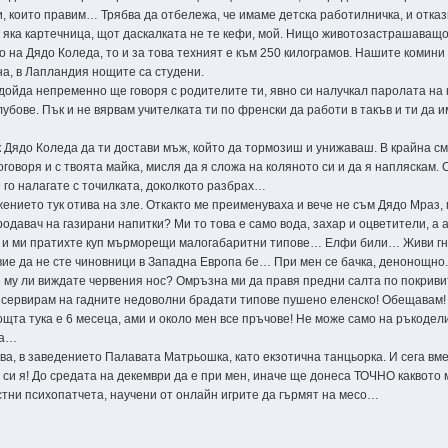
, които правим… Трябва да отбележа, че имаме детска работилничка, и отка
а яка картечница, щот даскалката не те кефи, мой. Нищо животозастрашаващо
 на Дядо Коледа, то и за това техният е към 250 килограмов. Нашите комини с
а, в Лапландия нощите са студени.
 дойда непременно ще говоря с родителите ти, явно си налучкал паролата на 
убове. Пък и не вярвам учителката ти по френски да работи в такъв и ти да 
 Дядо Коледа да ти достави мъж, който да тормозиш и унижаваш. В крайна см
оговоря и с твоята майка, мисля да я сложа на коляното си и да я напляскам.
е го налагате с точилката, доколкото разбрах…
ението тук отива на зле. Откакто ме преименуваха и вече не съм Дядо Мраз,
давач на газирани напитки? Ми то това е само вода, захар и оцветители, а а
а, и ми пратихте куп мърморещи малогабаритни типове… Елфи били… Живи гн
 вие да не сте чиновници в Западна Европа бе… При мен се бачка, денонощно
 му ли виждате червения нос? Омръзна ми да правя предни салта по покривит
ще сервирам на гадните недоволни брадати типове пушено еленско! Обещавам!
щта тука е 6 месеца, ами и около мен все пръчове! Не може само на ръкоде
га…
а, в заведението Палавата Матрьошка, като екзотична танцьорка. И сега вме
м си я! До средата на декември да е при мен, иначе ще донеса ТОЧНО каквото 
стни психопатчета, научени от онлайн игрите да гърмят на месо…