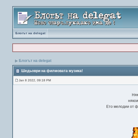
Блогът на delegat
Блогът на delegat
Шедьоври на филмовата музика!
Jan 8 2022, 09:18 PM
Ням
някои
Ето мелодии от ф