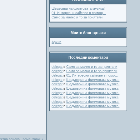
Шедьоври на филмовата музика!
01. Интересни сайтове в помощ...
Само за малко и то за приятели
Моите блог връзки
Архив
Последни коментари
delegat
в
Само за малко и то за приятели
delegat
в
Само за малко и то за приятели
delegat
в
01. Интересни сайтове в помощ...
delegat
в
Шедьоври на филмовата музика!
delegat
в
Шедьоври на филмовата музика!
delegat
в
Шедьоври на филмовата музика!
delegat
в
Шедьоври на филмовата музика!
delegat
в
Шедьоври на филмовата музика!
delegat
в
Шедьоври на филмовата музика!
delegat
в
Шедьоври на филмовата музика!
ектна връзка
|
Коментари: 7