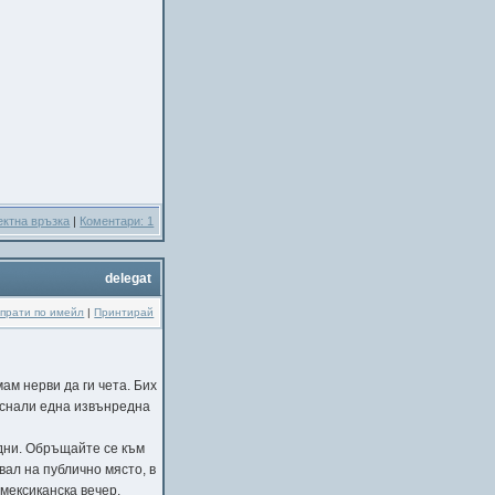
ектна връзка
|
Коментари: 1
delegat
прати по имейл
|
Принтирай
ам нерви да ги чета. Бих
пуснали една извънредна
водни. Обръщайте се към
вал на публично място, в
 мексиканска вечер.