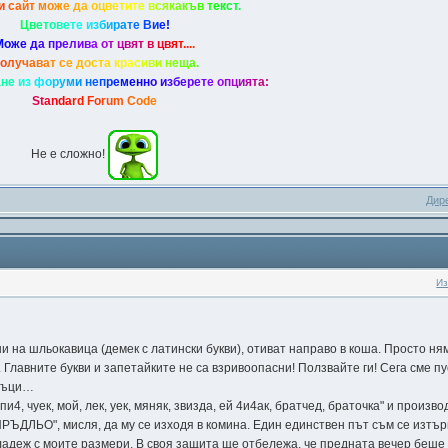
и
с
а
йт
м
о
ж
е
д
а
о
ц
в
е
т
и
т
е
в
с
я
к
а
к
ъ
в
т
е
к
с
т
.
Ц
в
е
т
о
в
е
т
е
и
з
б
и
р
а
т
е
В
и
е
!
М
о
ж
е
д
а
п
р
е
л
и
в
а
о
т
ц
в
я
т
в
ц
в
я
т
.
.
.
.
о
л
у
ч
а
в
а
т
с
е
д
о
с
т
а
к
р
а
с
и
в
и
н
е
щ
а
.
а
н
е
и
з
ф
о
р
у
м
и
н
е
п
р
е
м
е
н
н
о
и
з
б
е
р
е
т
е
о
п
ц
и
я
т
а
:
S
t
a
n
d
a
r
d
F
o
r
u
m
C
o
d
e
Не е сложно!
Дир
Из
ни на шльокавица (демек с латински букви), отиват направо в коша. Просто ням
. Главните букви и запетайките не са взривоопасни! Ползвайте ги! Сега сме 
аръци…
и4, чуек, мой, лек, уек, мяняк, звизда, ей 4и4ак, братчед, браточка" и произ
РЪДЛЬО", мисля, да му се изходя в комина. Един единствен път съм се изтър
младеж с моите размери. В своя защита ще отбележа, че предната вечер беше