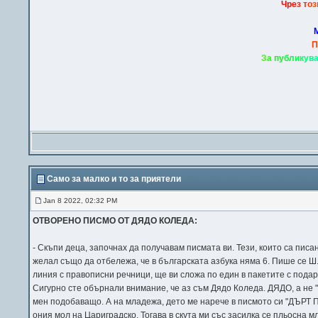
Ч
р
е
з
т
о
з
П
З
а
п
у
б
л
и
к
у
в
Само за малко и то за приятели
Jan 8 2022, 02:32 PM
ОТВОРЕНО ПИСМО ОТ ДЯДО КОЛЕДА:
- Скъпи деца, започнах да получавам писмата ви. Тези, които са писа
желал също да отбележа, че в българската азбука няма 6. Пише се Ш
линия с правописни речници, ще ви сложа по един в пакетите с под
Сигурно сте обърнали внимание, че аз съм Дядо Коледа. ДЯДО, а не "п
мен подобаващо. А на младежа, дето ме нарече в писмото си "ДЪРТ П
ония мол на Цариградско. Тогава в скута ми със засилка се пльосна 