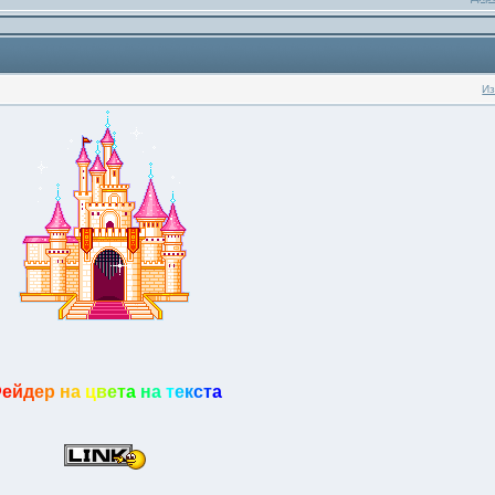
Из
Ф
е
й
д
е
р
н
а
ц
в
е
т
а
н
а
т
е
к
с
т
а