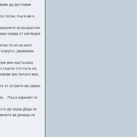
зваме да доставим
.
а тесни, пък и ме е
каналите за възрастни.
имаш нужда от нагледни
етка ти си на шест
 Съпругът, уважаема
 при мен настъпиха
з съм по сто пъти на
омове ако питате мен,
.
е от острите му завои,
лие… Пък и единият от
сто да гушка Дяда си
милите ви дечица си