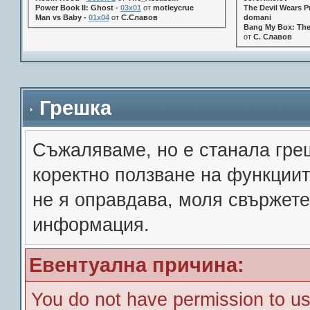
Power Book II: Ghost -
03x01
от
motleycrue
The Devil Wears Pr
Man vs Baby -
01x04
от
С.Славов
domani
Bang My Box: The
от
С. Славов
Грешка
Съжалявамe, но е станала гре
коректно ползване на функции
не я оправдава, моля свържете
информация.
Евентуална причина:
You do not have permission to us