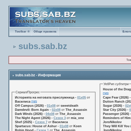
Toolbar ®
Общи правила
Блог
subs.sab.bz
Тов
subs.sab.bz - Информация
УебРип субтитри
House of the Drag
Сериал/Прогрес
Историята на неговата прислужница -
01х05
от
Cape Fear (2026) 
Василиса
Dutton Ranch (202
Off Campus (2026) -
01x08
от
sweetdeath
Sugar (2026) -
02x
Daredevil: Born Again -
02x08
от
The_Assassin
Star City (2026) -
0
Dark Winds (2026) -
04x08
от
The_Assassin
Passenger (2026) 
The Night Agent (2026) -
Сезон 3
от
mia_one
Reminders of Him 
Shef (2025) -
Сезон 7
от
Василиса
JoroNikolov
Spartacus: House of Ashur -
01x08
от
Koen
They Will Kill You 
Robin Hood -
Сезон 1
от
The_Assassin
JoroNikolov