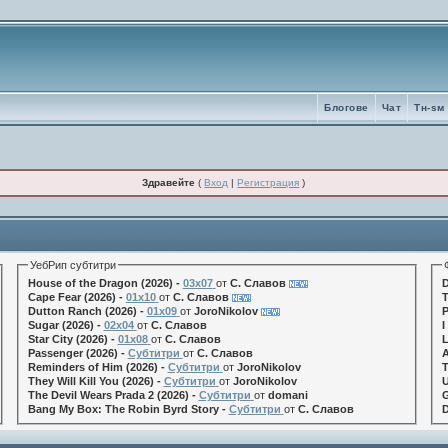
Блогове
Чат
Tн-sм
Здравейте
(
Вход
|
Регистрация
)
УебРип субтитри
House of the Dragon (2026) -
03x07
от
С. Славов
D
Cape Fear (2026) -
01x10
от
С. Славов
T
Dutton Ranch (2026) -
01x09
от
JoroNikolov
P
Sugar (2026) -
02x04
от
С. Славов
I
Star City (2026) -
01x08
от
С. Славов
L
Passenger (2026) -
Субтитри
от
С. Славов
A
Reminders of Him (2026) -
Субтитри
от
JoroNikolov
T
They Will Kill You (2026) -
Субтитри
от
JoroNikolov
U
The Devil Wears Prada 2 (2026) -
Субтитри
от
domani
G
Bang My Box: The Robin Byrd Story -
Субтитри
от
С. Славов
D