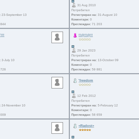
31 Aug 2010
Потребител
:
23-September 13
Регистриран на:
31-August 10
Коментари:
0
 844
Преглеждан:
71 203
!!!
!!@!!@!!
29 Jan 2023
Потребител
:
3-July 10
Регистриран на:
13-October 09
Коментари:
0
 726
Преглеждан:
59 881
'freedom
12 Feb 2012
Потребител
:
24-November 10
Регистриран на:
5-February 12
Коментари:
0
 009
Преглеждан:
58 659
<Radost>