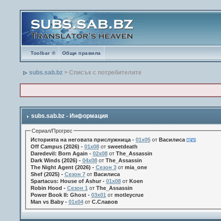
Toolbar ®
Общи правила
subs.sab.bz
> Списък с потребителите
subs.sab.bz - Информация
Сериал/Прогрес
Историята на неговата прислужница -
01х05
от
Василиса
Off Campus (2026) -
01x08
от
sweetdeath
Daredevil: Born Again -
02x08
от
The_Assassin
Dark Winds (2026) -
04x08
от
The_Assassin
The Night Agent (2026) -
Сезон 3
от
mia_one
Shef (2025) -
Сезон 7
от
Василиса
Spartacus: House of Ashur -
01x08
от
Koen
Robin Hood -
Сезон 1
от
The_Assassin
Power Book II: Ghost -
03x01
от
motleycrue
Man vs Baby -
01x04
от
С.Славов