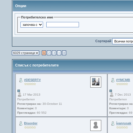
Опции
Потребителско име
Сортирай
6029 страници
1
2
3
>
»
Списък с потребителите
#DESERT#
#YMCMB
17 Mar 2013
7 Dec 2013
Потребител
Потребител
Регистриран на:
30-October 11
Регистриран на
Коментари:
0
Коментари:
0
Преглеждан:
60 552
Преглеждан:
69
Ðisorder
ívanrusak