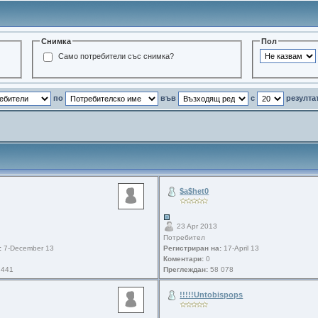
Снимка
Пол
Само потребители със снимка?
по
във
с
резулта
$a$het0
23 Apr 2013
Потребител
:
7-December 13
Регистриран на:
17-April 13
Коментари:
0
 441
Преглеждан:
58 078
!!!!!Untobispops