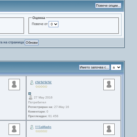
Оценка
Повече от
та на страница
£$£$£$£$£
27 May 2016
Потребител
Регистриран на:
27-May 16
Коментари:
0
Преглеждан:
61 456
!!!1aMado