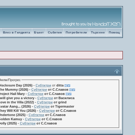
Влез в Гилдията
Бъкет
Събития
Потребители
Търсене
Помощ
Филм/Прогрес
isclosure Day (2026) -
Субтитри
от
ditta
he Mummy (2026) -
Субтитри
от С.Славов
roject Hail Mary -
Субтитри
от С.Славов
 will give you a victory -
Субтитри
от Василиса
ove in the Villa (2022) -
Субтитри
от grind
vatar Aang... (2026) -
Субтитри
от Tigermaster
hey Will Kill You (2026) -
Субтитри
от С.Славов
ndertone (2025) -
Субтитри
от С.Славов
olden Kamuy -
Субтитри
от С.Славов
olly (2025) -
Субтитри
от С.Славов