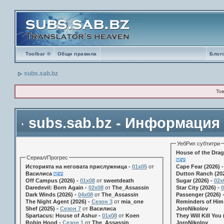
Toolbar ®
Общи правила
Блог
subs.sab.bz
Тов
subs.sab.bz - Информация
УебРип субтитри
House of the Drag
Сериал/Прогрес
Историята на неговата прислужница -
01х05
от
Cape Fear (2026) 
Василиса
Dutton Ranch (202
Off Campus (2026) -
01x08
от
sweetdeath
Sugar (2026) -
02x
Daredevil: Born Again -
02x08
от
The_Assassin
Star City (2026) -
0
Dark Winds (2026) -
04x08
от
The_Assassin
Passenger (2026) 
The Night Agent (2026) -
Сезон 3
от
mia_one
Reminders of Him 
Shef (2025) -
Сезон 7
от
Василиса
JoroNikolov
Spartacus: House of Ashur -
01x08
от
Koen
They Will Kill You 
Robin Hood -
Сезон 1
от
The_Assassin
JoroNikolov