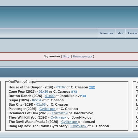
Блогове
Чат
Tн-sм
Здравейте
(
Вход
|
Регистрация
)
УебРип субтитри
House of the Dragon (2026) -
03x07
от
С. Славов
D
Cape Fear (2026) -
01x10
от
С. Славов
T
Dutton Ranch (2026) -
01x09
от
JoroNikolov
P
Sugar (2026) -
02x04
от
С. Славов
I
Star City (2026) -
01x08
от
С. Славов
L
Passenger (2026) -
Субтитри
от
С. Славов
A
Reminders of Him (2026) -
Субтитри
от
JoroNikolov
T
They Will Kill You (2026) -
Субтитри
от
JoroNikolov
U
The Devil Wears Prada 2 (2026) -
Субтитри
от
domani
G
Bang My Box: The Robin Byrd Story -
Субтитри
от
С. Славов
D