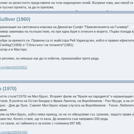
чение за цялостното представяне на този недооценен гений. Въпреки това, ако някой ги
м пуснал проекта, за да ги приложа.
то прояви голяма съпричасност към този проект. Благодарности и на Ilarion.
ulliver (1960)
 влизат в проекта:
кранизация на световната класика на Джонатан Суифт "Приключенията на Гъливер".
ивер заминава на пътешествие, но при една буря е отнесен в морето. Първо попада в
иканите.
обри за времето си. Правени са от майстора Рей Харихаузен, който е правил ефектит
Синбад"(1958) и "Сблъсъкът на титаните"(1981).
атар и в Мастерс.
 реплики, но нямаше как да ги избегна, премахвайки трите реда.
com/title/tt0053882/
s (1970)
етте стола"/1970/ на Мел Брукс. Вторият филм на "Краля на пародията" е екранизация
___1960__01.jpg
( 130.33k )
: 12
тров. В ролята на Остап Бендер е Франк Лангела, на Воробянинов - Рон Мууди, а на о
___1960__02.jpg
( 86.8k )
: 9
укс - Дом де Луис. Самият Мел Брукс играе слугата на Воробянинов - Тихон. Любопитн
___1960__f01.jpg
( 61.66k )
: 9
авия.
___1960__f02.jpg
( 137.36k )
: 9
лм на Мел Брукс, който няма превод, но не се обвързвам със срокове, защото правя и
ранство. Когато стане, ще го кача. До момента съм направил 200 реда.
___1960__f03.jpg
( 57.23k )
: 11
се свали, но тайминга е за копие с големина 697 МБ.
com/title/tt0066495/