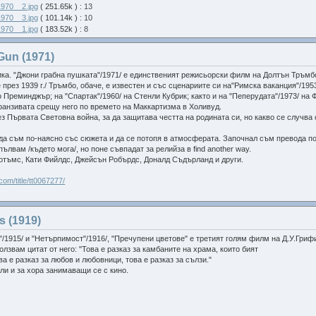
970__2.jpg
( 251.65k )
: 13
970__3.jpg
( 101.14k )
: 10
970__1.jpg
( 183.52k )
: 8
Gun (1971)
ика. "Джони грабна пушката"/1971/ е единственият режисьорски филм на Долтън Тръмбо
е през 1939 г./ Тръмбо, обаче, е известен и със сценариите си на"Римска ваканция"/195
о Преминджър; на "Спартак"/1960/ на Стенли Кубрик; както и на "Пеперудата"/1973/ на
анзивата срещу него по времето на Маккартизма в Холивуд.
 Първата Световна война, за да защитава честта на родината си, но какво се случва с
 да съм по-наясно със сюжета и да се потопя в атмосферата. Започнал съм превода п
пълвам /където мога/, но поне съвпадат за релийза в find another way.
отъмс, Кати Фийлдс, Джейсън Робърдс, Доналд Съдърланд и други.
com/title/tt0067277/
s (1919)
/1915/ и "Нетърпимост"/1916/, "Пречупени цветове" е третият голям филм на Д.У.Грифи
лзвам цитат от него: "Това е разказ за камбаните на храма, които бият
ва е разказ за любов и любовници, това е разказ за сълзи."
 могат да се намерят:
ли и за хора занимаващи се с кино.