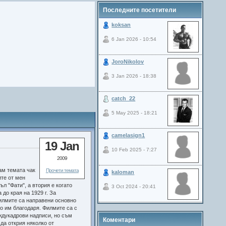
Последните посетители
koksan
6 Jan 2026 - 10:54
JoroNikolov
3 Jan 2026 - 18:38
catch_22
5 May 2025 - 18:21
camelasign1
19 Jan
10 Feb 2025 - 7:27
2009
ам темата чак
Прочети темата
kaloman
те от мен
л "Фати", а втория е когато
3 Oct 2024 - 20:41
до края на 1929 г. За
лмите са направени основно
го им благодаря. Филмите са с
еждукадрови надписи, но съм
Коментари
да открия няколко от