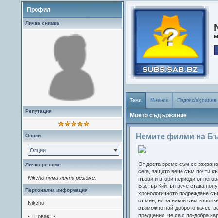
Профил
Лична снимка
М
Теми
Мнения
Подпис/signature
Репутация
Моето съдържание
Немите филми на Б
Опции
Опции
От доста време съм се захвана
Лично резюме
сега, защото вече съм почти к
Nikcho няма лично резюме.
първи и втори периоди от него
Бъстър Кийтън вече става попул
Персонална информация
хронологичното подреждане съ
от мен, но за някои съм използ
Nikcho
възможно най-доброто качество
предценил, че са с по-добра ка
-= Новак =-