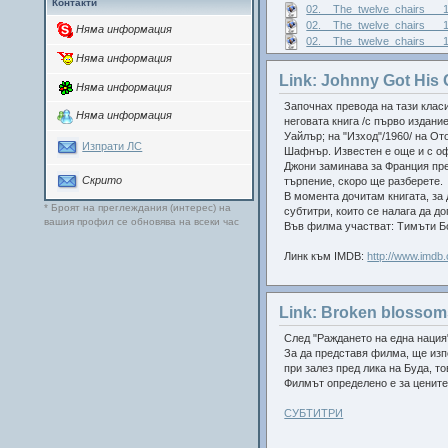
Контакти
02.__The_twelve_chairs___1
28.The paleface (1922)
02.__The_twelve_chairs___1
29.Cops (1922)
Няма информация
30.My wife's relations (1922)
02.__The_twelve_chairs___1
31.The blacksmith (1922)
Няма информация
32.The frozen North (1922)
Link: Johnny Got His 
33.The electric house (1922)
Няма информация
34.Daydreams (1922)
Започнах превода на тази клас
Няма информация
35.The balloonatic (1923)
неговата книга /с първо издани
36.The love nest (1923)
Уайлър; на "Изход"/1960/ на От
37.Three ages (1923)
Изпрати ЛС
Шафнър. Известен е още и с оф
38.Our hospitality (1923)
Джони заминава за Франция през
39.Sherlock Jr. (1924)
Скрито
търпение, скоро ще разберете.
40.The navigator (1924)
В момента дочитам книгата, за
41.Seven chances (1925)
* Броят на преглеждания (интерес) на
субтитри, които се налага да до
43.Go West (1925)
вашия профил се обновява на всеки час
Във филма участват: Тимъти Б
44.Battling Butler (1926)
45.The General (1927)
Линк към IMDB:
http://www.imdb.
46.College (1927)
47.Steamboat Bill, Jr. (1928)
48.The cameraman (1928)
Link: Broken blossom
49.Tide of empire (1929)
50.Spite marriage (1929)
След "Раждането на една нация"
За да представя филма, ще изпо
при залез пред лика на Буда, то
А това са филмчетата, които не
Филмът определено е за цените
02.A reckless Romeo (1917)
СУБТИТРИ
07.A country hero (1917)
17.The round-up (1920)
42.The iron mule (1925)