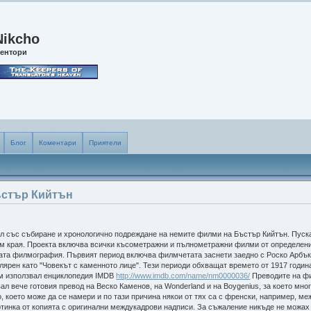
Nikcho
ентори
Блог
Коментари
Приятели
ъстър Кийтън
л със събиране и хронологично подреждане на немите филми на Бъстър Кийтън. Пуск
ъм края. Проекта включва всички късометражни и пълнометражни филми от определени
вата филмография. Първият период включва филмчетата заснети заедно с Роско Арбъкъ
ярен като "Човекът с каменното лице". Тези периоди обхващат времето от 1917 година 
м използвал енциклопедия IMDB
http://www.imdb.com/name/nm0000036/
Преводите на фи
вал вече готовия превод на Веско Каменов, на Wonderland и на Boygenius, за което мно
, което може да се намери и по тази причина някои от тях са с френски, например, м
ртинка от копията с оригинални междукадрови надписи. За съжаление никъде не можах 