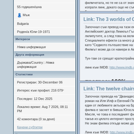
филмчетата, но те не са от зна
55
годишен/шна
изпрати линк, докато още не съ
Благодарности и на Scooter, кой
Мъж
Link: The 3 worlds of G
Ето и списък на филмите, които
Bulgaria
Започнал съм превод на тази е
01.The butcher boy (1917)
Английският доктор Лемюъл Гъл
Роден/а
Юли-19-1971
03.The rough house (1917)
лилипутите, а след това на вел
04.His wedding night (1917)
Интереси
Специалните ефекти са много д
05.Oh, doctor (1917)
като "Седмото пътешествие на 
Няма информация
06.Coney Island (1917)
Филмът може да се намери в Ав
08.Out West (1918)
Друга информация
09.The bell boy (1918)
Тук-там се срещат краткотрайни
10.Moonshine (1918)
Държава/Country::
Няма
11.Good night nurse (1918)
информация
линк към IMDB:
http://www.imdb.
12.The cook (1918)
Статистики
13.Backstage (1919)
14.The hayseed (1919)
прогрес: 100%
Регистриран: 30-December 06
15.The garage (1920)
Link: The twelve chair
16.One week (1920)
Интерес към профил: 216 079
*
18.The saphead (1920)
БЪЛГАРСКИ СУБТИТРИ
Започнах превода на "Дванадес
19.Convict 13 (1920)
Последно: 12 Dec 2025
__The_3_worlds_of_Gulliver
роман на Иля Илф и Евгений Пе
20.Neighbors (1920)
__The_3_worlds_of_Gulliver
един от любимите актьори на Бр
21.The scarecrow (1920)
Локално време: Aug 7 2026, 08:11
__The_3_worlds_of_Gulliver
филма е заснет в бивша Югосл
22.The haunted house (1921)
PM
__The_3_worlds_of_Gulliver
Мисля, че това е последният фи
23.Hard luck (1921)
такъв из цялото интернет прост
__The_3_worlds_of_Gulliver
42 коментара (0 за деня)
24.The high sign (1921)
Не знам филма откъде може да 
25.The goat (1921)
Качени субтитри
26.The playhouse (1921)
Линк към IMDB:
http://www.imdb.
27.The boat (1921)