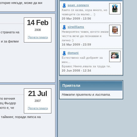
 открие някъде, може да ми
sean_connery
Както се казва, хора много, но
човеците са малко... :)
20 Mar 2009 - 13:56
14 Feb
sirwilliams
2008
Невероятен човек, когото имам
 страната на
честта вече да познавам и
Прочети темата
лично :)
е и за филми
16 Mar 2009 - 23:59
domani
Естествено най добрият за
мен...
Бравос Никчо,евала за труда ти.
20 Jun 2008 - 12:34
Приятели
21 Jul
Нямате приятели в листата.
 по вечния
2007
тец Фьодор
ото е, че
Прочети темата
 тайминг, поради липса на