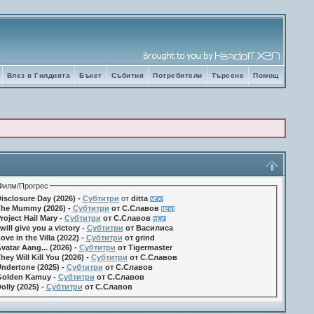
Влез в Гилдията
Бъкет
Събития
Потребители
Търсене
Помощ
Филм/Прогрес
isclosure Day (2026) -
Субтитри
от
ditta
he Mummy (2026) -
Субтитри
от С.Славов
roject Hail Mary -
Субтитри
от С.Славов
 will give you a victory -
Субтитри
от Василиса
ove in the Villa (2022) -
Субтитри
от grind
vatar Aang... (2026) -
Субтитри
от Tigermaster
hey Will Kill You (2026) -
Субтитри
от С.Славов
ndertone (2025) -
Субтитри
от С.Славов
olden Kamuy -
Субтитри
от С.Славов
olly (2025) -
Субтитри
от С.Славов