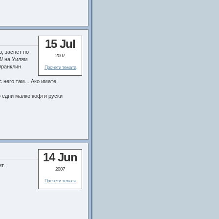
15 Jul
, заснет по
2007
3/ на Уилям
 Франклин
Прочети темата
 него там... Ако имате
о едни малко кофти руски
14 Jun
т.
2007
Прочети темата