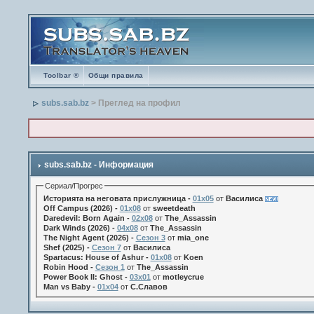
Toolbar ®
Общи правила
subs.sab.bz
> Преглед на профил
subs.sab.bz - Информация
Сериал/Прогрес
Историята на неговата прислужница -
01х05
от
Василиса
Off Campus (2026) -
01x08
от
sweetdeath
Daredevil: Born Again -
02x08
от
The_Assassin
Dark Winds (2026) -
04x08
от
The_Assassin
The Night Agent (2026) -
Сезон 3
от
mia_one
Shef (2025) -
Сезон 7
от
Василиса
Spartacus: House of Ashur -
01x08
от
Koen
Robin Hood -
Сезон 1
от
The_Assassin
Power Book II: Ghost -
03x01
от
motleycrue
Man vs Baby -
01x04
от
С.Славов