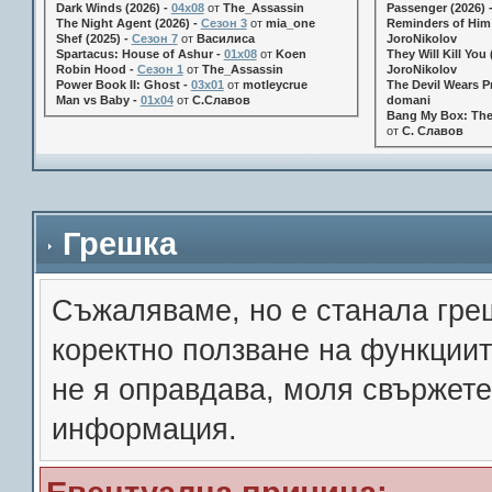
Dark Winds (2026) -
04x08
от
The_Assassin
Passenger (2026) 
The Night Agent (2026) -
Сезон 3
от
mia_one
Reminders of Him 
Shef (2025) -
Сезон 7
от
Василиса
JoroNikolov
Spartacus: House of Ashur -
01x08
от
Koen
They Will Kill You 
Robin Hood -
Сезон 1
от
The_Assassin
JoroNikolov
Power Book II: Ghost -
03x01
от
motleycrue
The Devil Wears Pr
Man vs Baby -
01x04
от
С.Славов
domani
Bang My Box: The
от
С. Славов
Грешка
Съжалявамe, но е станала гре
коректно ползване на функции
не я оправдава, моля свържете
информация.