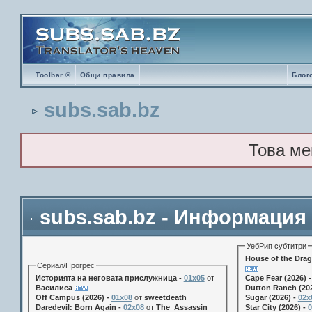
Toolbar ®
Общи правила
Блог
subs.sab.bz
Това ме
subs.sab.bz - Информация
УебРип субтитри
House of the Drag
Сериал/Прогрес
Историята на неговата прислужница -
01х05
от
Cape Fear (2026) 
Василиса
Dutton Ranch (202
Off Campus (2026) -
01x08
от
sweetdeath
Sugar (2026) -
02x
Daredevil: Born Again -
02x08
от
The_Assassin
Star City (2026) -
0