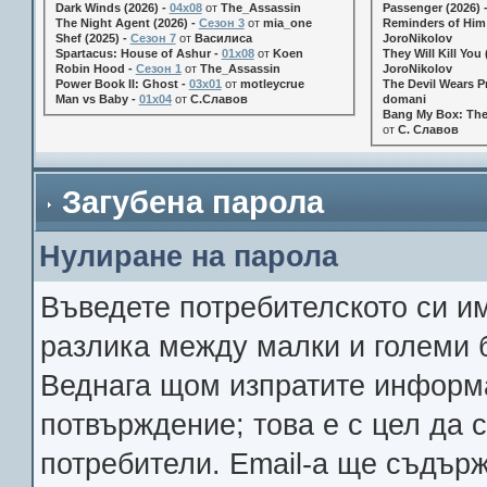
Dark Winds (2026) -
04x08
от
The_Assassin
Passenger (2026) 
The Night Agent (2026) -
Сезон 3
от
mia_one
Reminders of Him 
Shef (2025) -
Сезон 7
от
Василиса
JoroNikolov
Spartacus: House of Ashur -
01x08
от
Koen
They Will Kill You 
Robin Hood -
Сезон 1
от
The_Assassin
JoroNikolov
Power Book II: Ghost -
03x01
от
motleycrue
The Devil Wears Pr
Man vs Baby -
01x04
от
С.Славов
domani
Bang My Box: The
от
С. Славов
Загубена парола
Нулиране на парола
Въведете потребителското си им
разлика между малки и големи 
Веднага щом изпратите информа
потвърждение; това е с цел да 
потребители. Email-a ще съдърж