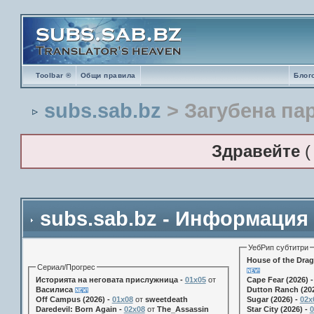
Toolbar ®
Общи правила
Блог
subs.sab.bz
> Загубена па
Здравейте
subs.sab.bz - Информация
УебРип субтитри
House of the Drag
Сериал/Прогрес
Историята на неговата прислужница -
01х05
от
Cape Fear (2026) 
Василиса
Dutton Ranch (202
Off Campus (2026) -
01x08
от
sweetdeath
Sugar (2026) -
02x
Daredevil: Born Again -
02x08
от
The_Assassin
Star City (2026) -
0