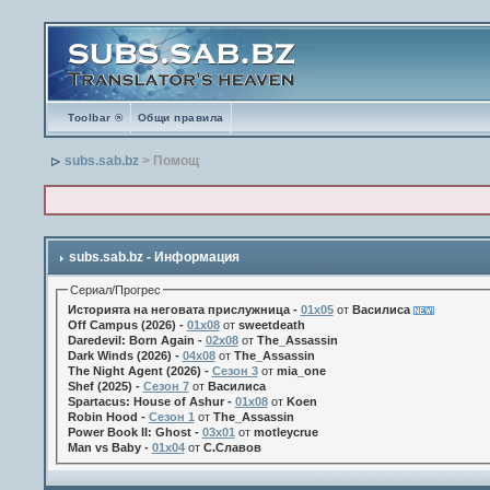
Toolbar ®
Общи правила
subs.sab.bz
> Помощ
subs.sab.bz - Информация
Сериал/Прогрес
Историята на неговата прислужница -
01х05
от
Василиса
Off Campus (2026) -
01x08
от
sweetdeath
Daredevil: Born Again -
02x08
от
The_Assassin
Dark Winds (2026) -
04x08
от
The_Assassin
The Night Agent (2026) -
Сезон 3
от
mia_one
Shef (2025) -
Сезон 7
от
Василиса
Spartacus: House of Ashur -
01x08
от
Koen
Robin Hood -
Сезон 1
от
The_Assassin
Power Book II: Ghost -
03x01
от
motleycrue
Man vs Baby -
01x04
от
С.Славов