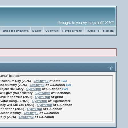
Влез в Гилдията
Бъкет
Събития
Потребители
Търсене
Помощ
Филм/Прогрес
isclosure Day (2026) -
Субтитри
от
ditta
he Mummy (2026) -
Субтитри
от С.Славов
roject Hail Mary -
Субтитри
от С.Славов
 will give you a victory -
Субтитри
от Василиса
ove in the Villa (2022) -
Субтитри
от grind
vatar Aang... (2026) -
Субтитри
от Tigermaster
hey Will Kill You (2026) -
Субтитри
от С.Славов
ndertone (2025) -
Субтитри
от С.Славов
olden Kamuy -
Субтитри
от С.Славов
olly (2025) -
Субтитри
от С.Славов