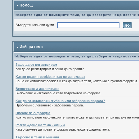
Помощ
Изберете една от помощните теми, за да разберете нещо повече 
Въведете ключови думи
Избери тема
Изберете една от помощните теми, за да разберете нещо повече 
Защо да се регистрирам
Как да се регистрирам и защо да го правя?
Kакво правят cookies и как се използват
Защо се използват cookies и как да затрия тези, които ми е пуснал форумът.
Включване и изключване
Включване и изключване като потребител на форума.
Kак да възстановя изгубена или забравена парола?
Проблеми с логването - забравена парола.
Писане във форума
Кратко описание на функциите, които можете да ползвате при писане на мн
Разглеждане на тема - опции
Какво можете да правите, докато разглеждате дадена тема.
Търсене в теми и мнения