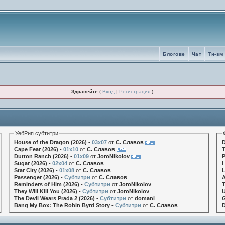
Блогове
Чат
Tн-sм
Здравейте
(
Вход
|
Регистрация
)
УебРип субтитри
House of the Dragon (2026) -
03x07
от
С. Славов
D
Cape Fear (2026) -
01x10
от
С. Славов
T
Dutton Ranch (2026) -
01x09
от
JoroNikolov
P
Sugar (2026) -
02x04
от
С. Славов
I
Star City (2026) -
01x08
от
С. Славов
L
Passenger (2026) -
Субтитри
от
С. Славов
A
Reminders of Him (2026) -
Субтитри
от
JoroNikolov
T
They Will Kill You (2026) -
Субтитри
от
JoroNikolov
U
The Devil Wears Prada 2 (2026) -
Субтитри
от
domani
G
Bang My Box: The Robin Byrd Story -
Субтитри
от
С. Славов
D