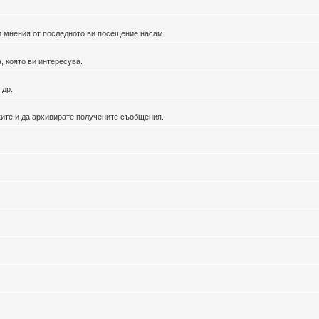
ви мнения от последното ви посещение насам.
, която ви интересува.
 др.
ките и да архивирате получените съобщения.