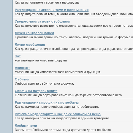
Как да използваме търсачката на форума.
Разглеждане на активни теми и нови мнения
Как да видите всички теми, в които има нови мнения въведени днес, или но
Уведомления за нови съобщения
Как да получите известие по електронната поща за всеки нов отговор по тема
Личен контролен панел
Промяна на лични данни, контакти, аватари, подписи, настройки на форума и
Лични съобщения
Как да изпращате лични съобщения, да ги проследявате, да редактирате пап
Чат
комуникация на живо във форума
Асистент
Указания как да използвате тази спомагателна функция.
Събития
Информация за събитията на форума.
Списък на потребителите
Обяснение как да сортирате списъка и да търсите потребители в него.
Разглеждане на профил на потребител
Как да намерим повече информация за потребителите.
Връзка с модераторите и как да се оплачем от нещо
Как да намерим списък на модераторите и администраторите.
Любими теми
Запомнете Любимите си теми, за да достигате до тях по-бързо