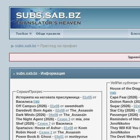
Toolbar ®
Общи правила
Блог
subs.sab.bz
> Преглед на профил
Здраве
subs.sab.bz - Информация
УебРип субтитри
House of the Drag
Сериал/Прогрес
Историята на неговата прислужница -
01х05
от
Cape Fear (2026) 
Василиса
Dutton Ranch (202
Off Campus (2026) -
01x08
от
sweetdeath
Sugar (2026) -
02x
Daredevil: Born Again -
02x08
от
The_Assassin
Star City (2026) -
0
Dark Winds (2026) -
04x08
от
The_Assassin
Passenger (2026) 
The Night Agent (2026) -
Сезон 3
от
mia_one
Reminders of Him 
Shef (2025) -
Сезон 7
от
Василиса
JoroNikolov
Spartacus: House of Ashur -
01x08
от
Koen
They Will Kill You 
Robin Hood -
Сезон 1
от
The_Assassin
JoroNikolov
Power Book II: Ghost -
03x01
от
motleycrue
The Devil Wears Pr