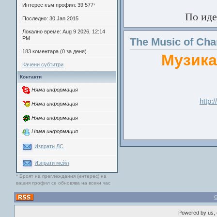
е черен, а годинат
Интерес към профил: 39 577
*
п
По иде
Последно: 30 Jan 2015
Локално време: Aug 9 2026, 12:14
PM
The Music of Ch
183 коментара (0 за деня)
Музика
_____________________
Качени субтитри
Контакти
V
Преди много годи
Няма информация
Vide
господарят на 
http:
Fram
Няма информация
зло. Но глупав с
Dim
Няма информация
меч, ми се опълчи
As
аз отворих пор
Няма информация
бъдещето, къдет
Изпрати ЛС
Актьори
: Джеймс Сп
начин да се в
Д
Изпрати мейл
A
Aud
* Броят на преглеждания (интерес) на
вашия профил се обновява на всеки час
Chan
С това започва всеки
Lan
проследява млад принц
унищожена от демонът А
Джим Наш е бивш пож
Powered by us, 
пътува по света, където 