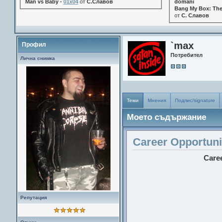
Man vs Baby -
01x04
от
С.Славов
domani
Bang My Box: The
от
С. Славов
`max
Профил
Потребител
Лична снимка
Теми
Мнения
Подпис/signature
Моето съдържание
Career Opportuni
Caree
Репутация