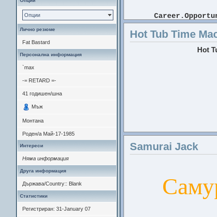
Опции
Career.Opportu
Опции
Лично резюме
Hot Tub Time Ma
Лин
Fat Bastard
Hot T
Персонална информация
Стара комедия писа
на к
`max
-= RETARD =-
41
годишен/шна
Подхванал съм го. 500 о
Мъж
началото на седмицата щ
ми е натоварено в работа
Монтана
Роден/а
Май-17-1985
Samurai Jack
Интереси
Четирима приятели
Няма информация
правене, решават 
Друга информация
Саму
Държава/Country:: Blank
На следващата сутр
Статистики
където са се за
Хората около тях с
Регистриран: 31-January 07