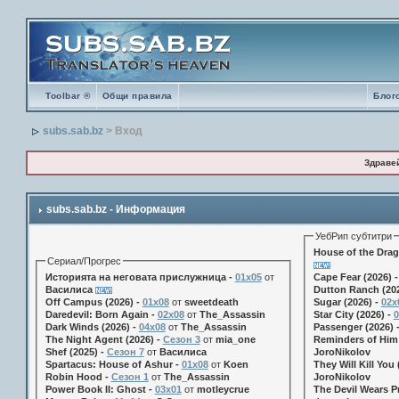
Toolbar ®
Общи правила
Блог
subs.sab.bz
> Вход
Здраве
subs.sab.bz - Информация
УебРип субтитри
House of the Drag
Сериал/Прогрес
Историята на неговата прислужница -
01х05
от
Cape Fear (2026) 
Василиса
Dutton Ranch (202
Off Campus (2026) -
01x08
от
sweetdeath
Sugar (2026) -
02x
Daredevil: Born Again -
02x08
от
The_Assassin
Star City (2026) -
0
Dark Winds (2026) -
04x08
от
The_Assassin
Passenger (2026) 
The Night Agent (2026) -
Сезон 3
от
mia_one
Reminders of Him 
Shef (2025) -
Сезон 7
от
Василиса
JoroNikolov
Spartacus: House of Ashur -
01x08
от
Koen
They Will Kill You 
Robin Hood -
Сезон 1
от
The_Assassin
JoroNikolov
Power Book II: Ghost -
03x01
от
motleycrue
The Devil Wears Pr