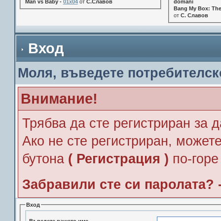
Man vs Baby -
01x04
от
С.Славов
domani
Bang My Box: The
от
С. Славов
Вход
Моля, въведете потребителск
Внимание!
Трябва да сте регистриран за д
Ако не сте регистриран, можете
бутона
( Регистрация )
по-горе
Забравили сте си паролата? 
Вход
Въведете вашето име