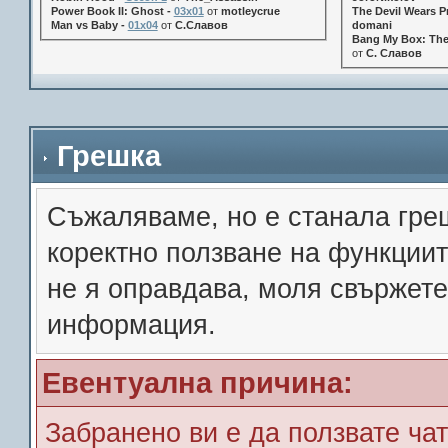
Power Book II: Ghost -
03x01
от
motleycrue
The Devil Wears Pr
Man vs Baby -
01x04
от
С.Славов
domani
Bang My Box: The
от
С. Славов
Грешка
Съжалявамe, но е станала гре
коректно ползване на функции
не я оправдава, моля свържете
информация.
Евентуална причина:
Забранено ви е да ползвате чат