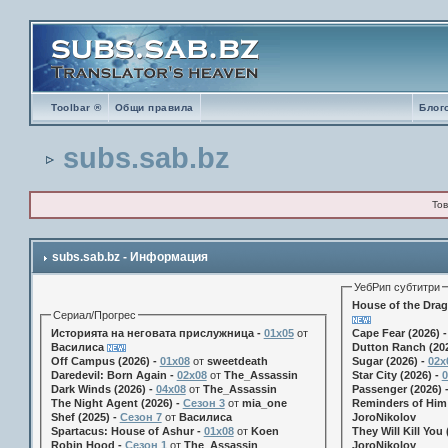
Toolbar ®
Общи правила
Блог
subs.sab.bz
Тов
subs.sab.bz - Информация
УебРип субтитри
House of the Drag
Сериал/Прогрес
Историята на неговата прислужница -
01х05
от
Cape Fear (2026) 
Василиса
Dutton Ranch (202
Off Campus (2026) -
01x08
от
sweetdeath
Sugar (2026) -
02x
Daredevil: Born Again -
02x08
от
The_Assassin
Star City (2026) -
0
Dark Winds (2026) -
04x08
от
The_Assassin
Passenger (2026) 
The Night Agent (2026) -
Сезон 3
от
mia_one
Reminders of Him 
Shef (2025) -
Сезон 7
от
Василиса
JoroNikolov
Spartacus: House of Ashur -
01x08
от
Koen
They Will Kill You 
Robin Hood -
Сезон 1
от
The_Assassin
JoroNikolov