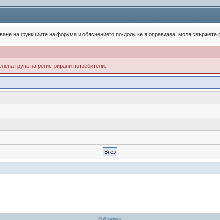
зване на функциите на форума и обяснението по-долу не я оправдава, моля свържете
лена група на регистрирани потребители.
Обратно