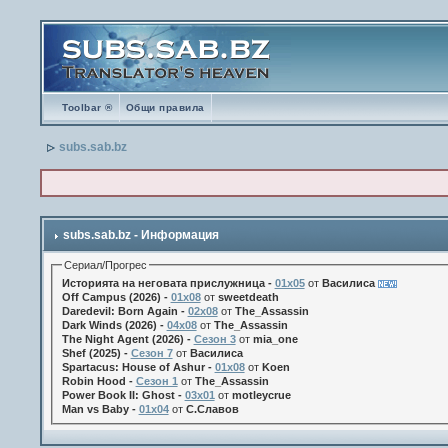
Toolbar ®
Общи правила
subs.sab.bz
subs.sab.bz - Информация
Сериал/Прогрес
Историята на неговата прислужница -
01х05
от
Василиса
Off Campus (2026) -
01x08
от
sweetdeath
Daredevil: Born Again -
02x08
от
The_Assassin
Dark Winds (2026) -
04x08
от
The_Assassin
The Night Agent (2026) -
Сезон 3
от
mia_one
Shef (2025) -
Сезон 7
от
Василиса
Spartacus: House of Ashur -
01x08
от
Koen
Robin Hood -
Сезон 1
от
The_Assassin
Power Book II: Ghost -
03x01
от
motleycrue
Man vs Baby -
01x04
от
С.Славов