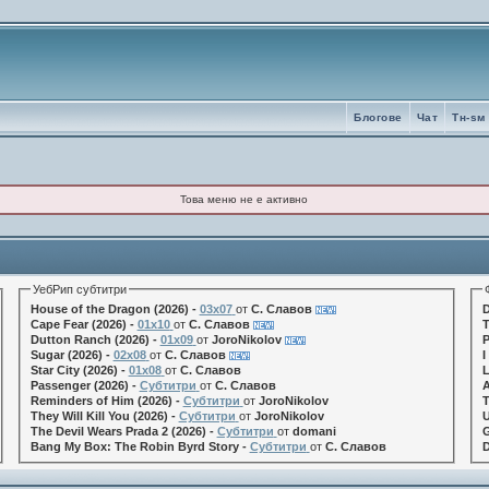
Блогове
Чат
Tн-sм
Това меню не е активно
УебРип субтитри
House of the Dragon (2026) -
03x07
от
С. Славов
D
Cape Fear (2026) -
01x10
от
С. Славов
T
Dutton Ranch (2026) -
01x09
от
JoroNikolov
P
Sugar (2026) -
02x08
от
С. Славов
I
Star City (2026) -
01x08
от
С. Славов
L
Passenger (2026) -
Субтитри
от
С. Славов
A
Reminders of Him (2026) -
Субтитри
от
JoroNikolov
T
They Will Kill You (2026) -
Субтитри
от
JoroNikolov
U
The Devil Wears Prada 2 (2026) -
Субтитри
от
domani
G
Bang My Box: The Robin Byrd Story -
Субтитри
от
С. Славов
D