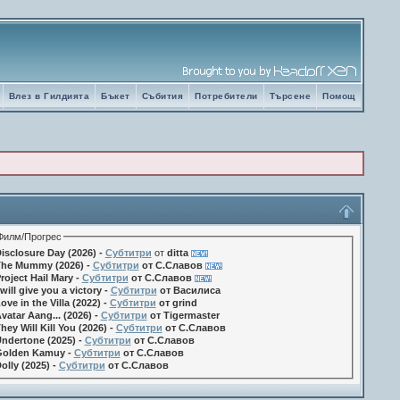
Влез в Гилдията
Бъкет
Събития
Потребители
Търсене
Помощ
Филм/Прогрес
isclosure Day (2026) -
Субтитри
от
ditta
he Mummy (2026) -
Субтитри
от С.Славов
roject Hail Mary -
Субтитри
от С.Славов
 will give you a victory -
Субтитри
от Василиса
ove in the Villa (2022) -
Субтитри
от grind
vatar Aang... (2026) -
Субтитри
от Tigermaster
hey Will Kill You (2026) -
Субтитри
от С.Славов
ndertone (2025) -
Субтитри
от С.Славов
olden Kamuy -
Субтитри
от С.Славов
olly (2025) -
Субтитри
от С.Славов