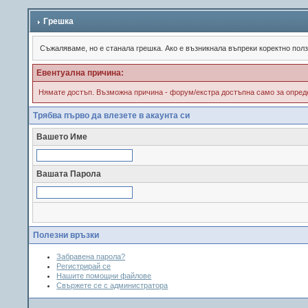
Грешка
Съжалявамe, но е станала грешка. Ако е възникнала въпреки коректно пол
Евентуална причина:
Нямате достъп. Възможна причина - форум/екстра достъпна само за опреде
Трябва първо да влезете в акаунта си
Вашето Име
Вашата Парола
Полезни връзки
Забравена парола?
Регистрирай се
Нашите помощни файлове
Свържете се с администратора