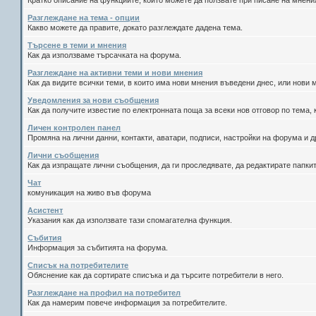
Кратко описание на функциите, които можете да ползвате при писане на мнен
Разглеждане на тема - опции
Какво можете да правите, докато разглеждате дадена тема.
Търсене в теми и мнения
Как да използваме търсачката на форума.
Разглеждане на активни теми и нови мнения
Как да видите всички теми, в които има нови мнения въведени днес, или нови
Уведомления за нови съобщения
Как да получите известие по електронната поща за всеки нов отговор по тема, 
Личен контролен панел
Промяна на лични данни, контакти, аватари, подписи, настройки на форума и д
Лични съобщения
Как да изпращате лични съобщения, да ги проследявате, да редактирате папки
Чат
комуникация на живо във форума
Асистент
Указания как да използвате тази спомагателна функция.
Събития
Информация за събитията на форума.
Списък на потребителите
Обяснение как да сортирате списъка и да търсите потребители в него.
Разглеждане на профил на потребител
Как да намерим повече информация за потребителите.