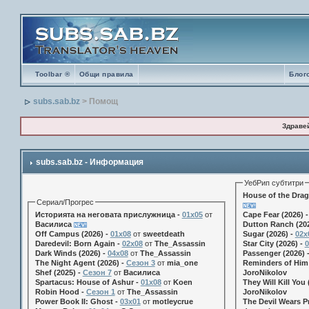
Toolbar ®
Общи правила
Блог
subs.sab.bz
> Помощ
Здраве
subs.sab.bz - Информация
УебРип субтитри
House of the Drag
Сериал/Прогрес
Историята на неговата прислужница -
01х05
от
Cape Fear (2026) 
Василиса
Dutton Ranch (202
Off Campus (2026) -
01x08
от
sweetdeath
Sugar (2026) -
02x
Daredevil: Born Again -
02x08
от
The_Assassin
Star City (2026) -
0
Dark Winds (2026) -
04x08
от
The_Assassin
Passenger (2026) 
The Night Agent (2026) -
Сезон 3
от
mia_one
Reminders of Him 
Shef (2025) -
Сезон 7
от
Василиса
JoroNikolov
Spartacus: House of Ashur -
01x08
от
Koen
They Will Kill You 
Robin Hood -
Сезон 1
от
The_Assassin
JoroNikolov
Power Book II: Ghost -
03x01
от
motleycrue
The Devil Wears Pr