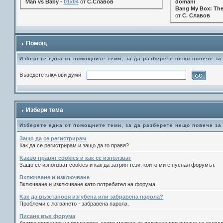
Man vs Baby -
01x04
от
С.Славов
domani
Bang My Box: The
от
С. Славов
Помощ
Изберете една от помощните теми, за да разберете нещо повече за
Въведете ключови думи
Избери тема
Изберете една от помощните теми, за да разберете нещо повече за
Защо да се регистрирам
Как да се регистрирам и защо да го правя?
Kакво правят cookies и как се използват
Защо се използват cookies и как да затрия тези, които ми е пуснал форумът.
Включване и изключване
Включване и изключване като потребител на форума.
Kак да възстановя изгубена или забравена парола?
Проблеми с логването - забравена парола.
Писане във форума