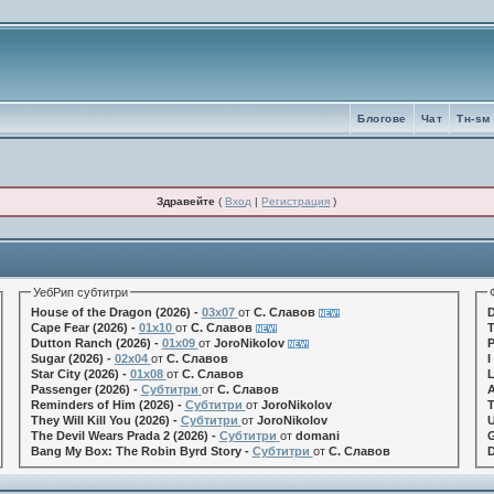
Блогове
Чат
Tн-sм
Здравейте
(
Вход
|
Регистрация
)
УебРип субтитри
House of the Dragon (2026) -
03x07
от
С. Славов
D
Cape Fear (2026) -
01x10
от
С. Славов
T
Dutton Ranch (2026) -
01x09
от
JoroNikolov
P
Sugar (2026) -
02x04
от
С. Славов
I
Star City (2026) -
01x08
от
С. Славов
L
Passenger (2026) -
Субтитри
от
С. Славов
A
Reminders of Him (2026) -
Субтитри
от
JoroNikolov
T
They Will Kill You (2026) -
Субтитри
от
JoroNikolov
U
The Devil Wears Prada 2 (2026) -
Субтитри
от
domani
G
Bang My Box: The Robin Byrd Story -
Субтитри
от
С. Славов
D