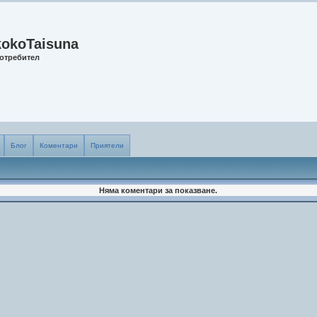
kokoTaisuna
отребител
Блог
Коментари
Приятели
Няма коментари за показване.