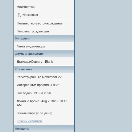
Неизвестни
Не казвам
Неизвестно местонахождение
Непознат рожден ден
Интереси
Няма информация
Друга информация
Държава/Country:: Blank
Статистики
Регистриран: 12-November 22
Интерес към профил: 4 933
*
Последно: 13 Jun 2026
Локално време: Aug 7 2026, 10:13
AM
0 коментара (0 за деня)
Качени субтитри
Контакти