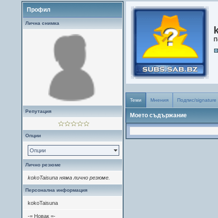
Профил
Лична снимка
П
Теми
Мнения
Подпис/signature
Репутация
Моето съдържание
Опции
Опции
Лично резюме
kokoTaisuna няма лично резюме.
Персонална информация
kokoTaisuna
-= Новак =-