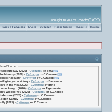
Влез в Гилдията
Бъкет
Събития
Потребители
Търсене
Помощ
Филм/Прогрес
isclosure Day (2026) -
Субтитри
от
ditta
he Mummy (2026) -
Субтитри
от С.Славов
roject Hail Mary -
Субтитри
от С.Славов
 will give you a victory -
Субтитри
от Василиса
ove in the Villa (2022) -
Субтитри
от grind
vatar Aang... (2026) -
Субтитри
от Tigermaster
hey Will Kill You (2026) -
Субтитри
от С.Славов
ndertone (2025) -
Субтитри
от С.Славов
olden Kamuy -
Субтитри
от С.Славов
olly (2025) -
Субтитри
от С.Славов