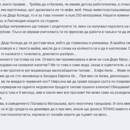
, които правим… Трябва да отбележа, че имаме детска работилничка, и отка
а яка картечница, щот даскалката не те кефи, мой. Нищо животозастрашаващо
 на Дядо Коледа, то и за това техният е към 250 килограмов. Нашите комини с
а, в Лапландия нощите са студени.
 дойда непременно ще говоря с родителите ти, явно си налучкал паролата на 
убове. Пък и не вярвам учителката ти по френски да работи в такъв и ти да 
 Дядо Коледа да ти достави мъж, който да тормозиш и унижаваш. В крайна см
оговоря и с твоята майка, мисля да я сложа на коляното си и да я напляскам.
е го налагате с точилката, доколкото разбрах…
ението тук отива на зле. Откакто ме преименуваха и вече не съм Дядо Мраз,
давач на газирани напитки? Ми то това е само вода, захар и оцветители, а а
а, и ми пратихте куп мърморещи малогабаритни типове… Елфи били… Живи гн
 вие да не сте чиновници в Западна Европа бе… При мен се бачка, денонощно
 му ли виждате червения нос? Омръзна ми да правя предни салта по покривит
ще сервирам на гадните недоволни брадати типове пушено еленско! Обещавам!
щта тука е 6 месеца, ами и около мен все пръчове! Не може само на ръкоде
га…
а, в заведението Палавата Матрьошка, като екзотична танцьорка. И сега вме
м си я! До средата на декември да е при мен, иначе ще донеса ТОЧНО каквото 
стни психопатчета, научени от онлайн игрите да гърмят на месо…