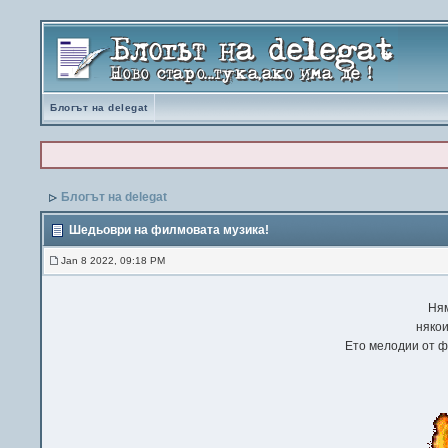
Блогът на delegat
Блогът на delegat
Шедьоври на филмовата музика!
Jan 8 2022, 09:18 PM
Ням
някои
Ето мелодии от ф