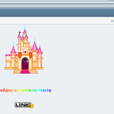
Из
Ф
е
й
д
е
р
н
а
ц
в
е
т
а
н
а
т
е
к
с
т
а