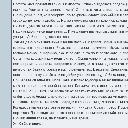
Елфите бяха прекалили с боба и лютото. Относно видовете подаръци
истински "Автомат Калашников, чуек". Същото важи и за поръчката з
Скъпи деца, знам, че в американските филми слагат курабийки и мляко
страх да не получа диабет… На мен може половинка ракийка, домашн
Няколко думи за писмото на малкият Иванчо. Виж, моето момче, като
Нашите кукли не са надуваеми… И не даваме ваучери за стриптийз кл
уроци… Добър опит, както се казва.
Трябва да обърна внимание и на писмото на Марийка. Миме, няма как
годинки, като пораснеш той сам ще те намери, горкичкият. Искам да п
госпожо майка на Марийка, ако не се слуша, то поне се уважава. А ви
Сега няколко думи и към родителите… Скъпи майки и татковци, полож
някои промени. Защо ме направихте същия, като ония задокеански про
вечер с тая бавна отрова в ръка по рекламите… Взехте ми Снежанк
постоянно стачкуват. Искали по-добри условия на труд. А бе алоооо,
Приберете си елените, моля! Това животно Рудолф е вечно пияно! Не
мъж на възраст съм в крайна сметка. Тая зима, ако е още при мен, 
ИСКАМ СИ СНЕЖАНКА! Писна ми от тая коч компания! Не стига, че но
елфите, дето брадата му е по-голяма от моята, взе нещо да ми нами
Снежанка, горката, ми писа… Заради вас понастоящем работи в Москв
Коледа, се кълчи в скутовете на разни пияндета! Срам и позор! Иска
поръчаха. Да ви видя как ще се оправяте с въоръжени до зъби невръ
В общи линии това е, действайте, няма време.
Хо-Хо-Хо и прочие.