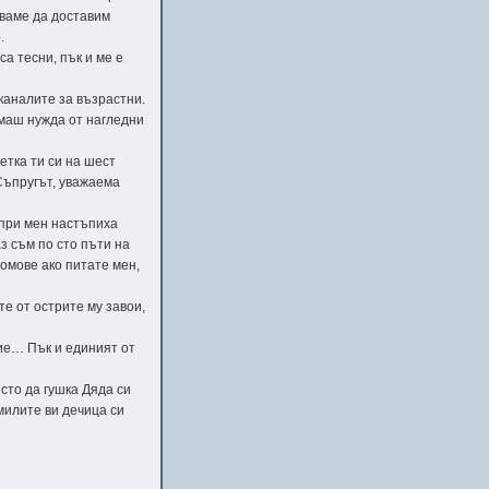
зваме да доставим
.
а тесни, пък и ме е
каналите за възрастни.
имаш нужда от нагледни
етка ти си на шест
 Съпругът, уважаема
 при мен настъпиха
з съм по сто пъти на
омове ако питате мен,
.
е от острите му завои,
лие… Пък и единият от
сто да гушка Дяда си
милите ви дечица си