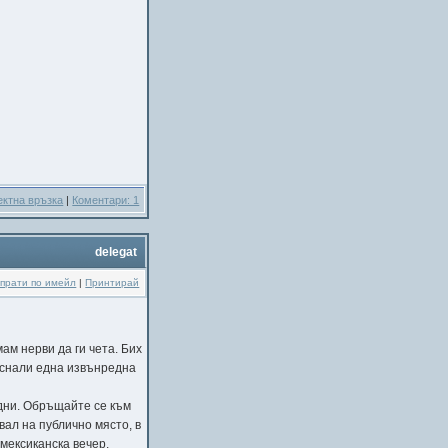
ектна връзка
|
Коментари: 1
delegat
прати по имейл
|
Принтирай
ам нерви да ги чета. Бих
пуснали една извънредна
водни. Обръщайте се към
вал на публично място, в
 мексиканска вечер.