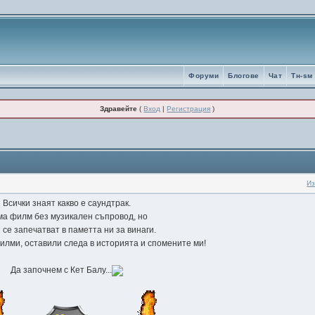
Форуми
Блогове
Чат
Tн-sм
Здравейте
(
Вход
|
Регистрация
)
Из
Всички знаят какво е саундтрак.
а филм без музикален съпровод, но
 се запечатват в паметта ни за винаги.
илми, оставили следа в историята и спомените ми!
Да започнем с Кет Балу...