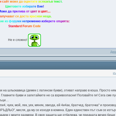
и
с
а
йт
м
о
ж
е
д
а
о
ц
в
е
т
и
т
е
в
с
я
к
а
к
ъ
в
т
е
к
с
т
.
Ц
в
е
т
о
в
е
т
е
и
з
б
и
р
а
т
е
В
и
е
!
М
о
ж
е
д
а
п
р
е
л
и
в
а
о
т
ц
в
я
т
в
ц
в
я
т
.
.
.
.
о
л
у
ч
а
в
а
т
с
е
д
о
с
т
а
к
р
а
с
и
в
и
н
е
щ
а
.
а
н
е
и
з
ф
о
р
у
м
и
н
е
п
р
е
м
е
н
н
о
и
з
б
е
р
е
т
е
о
п
ц
и
я
т
а
:
S
t
a
n
d
a
r
d
F
o
r
u
m
C
o
d
e
Не е сложно!
Дир
Из
ни на шльокавица (демек с латински букви), отиват направо в коша. Просто ням
. Главните букви и запетайките не са взривоопасни! Ползвайте ги! Сега сме 
аръци…
и4, чуек, мой, лек, уек, мяняк, звизда, ей 4и4ак, братчед, браточка" и произ
РЪДЛЬО", мисля, да му се изходя в комина. Един единствен път съм се изтър
младеж с моите размери. В своя защита ще отбележа, че предната вечер беше