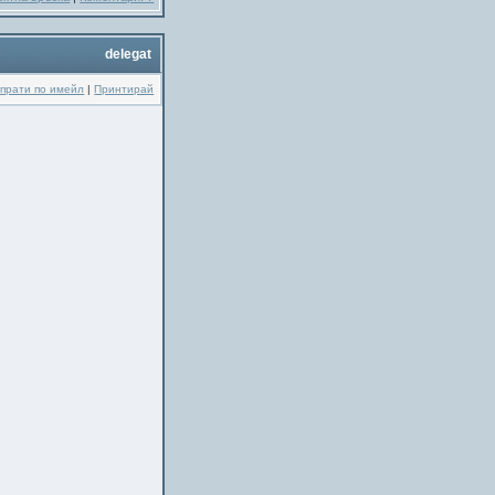
delegat
прати по имейл
|
Принтирай