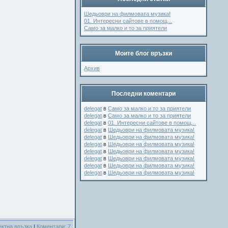
Шедьоври на филмовата музика!
01. Интересни сайтове в помощ...
Само за малко и то за приятели
Моите блог връзки
Архив
Последни коментари
delegat
в
Само за малко и то за приятели
delegat
в
Само за малко и то за приятели
delegat
в
01. Интересни сайтове в помощ...
delegat
в
Шедьоври на филмовата музика!
delegat
в
Шедьоври на филмовата музика!
delegat
в
Шедьоври на филмовата музика!
delegat
в
Шедьоври на филмовата музика!
delegat
в
Шедьоври на филмовата музика!
delegat
в
Шедьоври на филмовата музика!
delegat
в
Шедьоври на филмовата музика!
ектна връзка
|
Коментари: 7