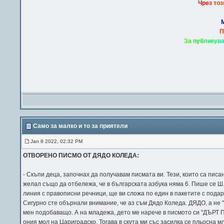
Ч
р
е
з
т
о
з
П
З
а
п
у
б
л
и
к
у
в
Само за малко и то за приятели
Jan 8 2022, 02:32 PM
ОТВОРЕНО ПИСМО ОТ ДЯДО КОЛЕДА:
- Скъпи деца, започнах да получавам писмата ви. Тези, които са писа
желал също да отбележа, че в българската азбука няма 6. Пише се Ш
линия с правописни речници, ще ви сложа по един в пакетите с под
Сигурно сте обърнали внимание, че аз съм Дядо Коледа. ДЯДО, а не "п
мен подобаващо. А на младежа, дето ме нарече в писмото си "ДЪРТ П
ония мол на Цариградско. Тогава в скута ми със засилка се пльосна 