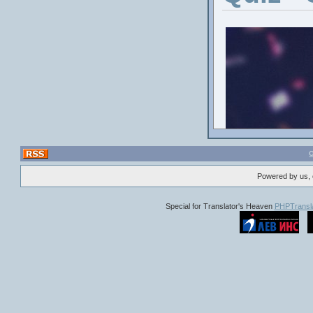
които 
„Мер
автентич
Powered by us, 
Special for Translator's Heaven
PHPTransla
Спиращ 
мрачни
разг