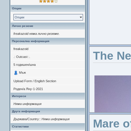
Опции
Опции
Лично резюме
freakazoid няма лично резюме.
Персонална информация
freakazoid
The Ne
.: Outcast :.
5
годишен/шна
Мъж
Upload Form / English Section
Роден/а
Яну-1-2021
Интереси
Няма информация
Друга информация
Държава/Country::
Няма информация
Mare o
Статистики