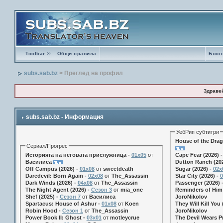
Toolbar ®
Общи правила
Блог
subs.sab.bz
> Преглед на профил
Здраве
subs.sab.bz - Информация
УебРип субтитри
House of the Drag
Сериал/Прогрес
Историята на неговата прислужница -
01х05
от
Cape Fear (2026) 
Василиса
Dutton Ranch (202
Off Campus (2026) -
01x08
от
sweetdeath
Sugar (2026) -
02x
Daredevil: Born Again -
02x08
от
The_Assassin
Star City (2026) -
0
Dark Winds (2026) -
04x08
от
The_Assassin
Passenger (2026) 
The Night Agent (2026) -
Сезон 3
от
mia_one
Reminders of Him 
Shef (2025) -
Сезон 7
от
Василиса
JoroNikolov
Spartacus: House of Ashur -
01x08
от
Koen
They Will Kill You 
Robin Hood -
Сезон 1
от
The_Assassin
JoroNikolov
Power Book II: Ghost -
03x01
от
motleycrue
The Devil Wears Pr