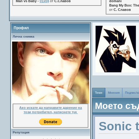
Man vs Baby -
01x04
от
С.Славов
domani
Bang My Box: The
от
С. Славов
Профил
Лична снимка
Теми
Мнения
Подпис/s
Моето съ
Ако искате да направите дарение на
този потребител, натиснете тук
Sonic 
Репутация