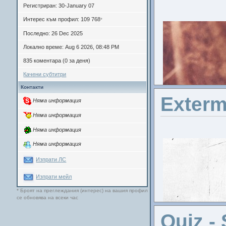
Регистриран: 30-January 07
Интерес към профил: 109 768
*
Последно: 26 Dec 2025
Локално време: Aug 6 2026, 08:48 PM
835 коментара (0 за деня)
Качени субтитри
Контакти
Exterm
Няма информация
Няма информация
Няма информация
Няма информация
Изпрати ЛС
Изпрати мейл
* Броят на преглеждания (интерес) на вашия профил
Нов
се обновява на всеки час
Quiz -