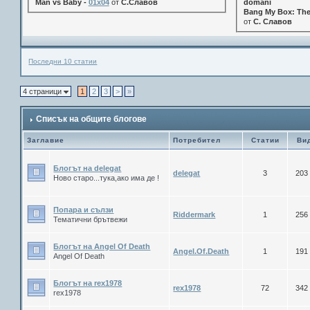
Man vs Baby -
01x04
от
С.Славов
domani
Bang My Box: The
от
С. Славов
Последни 10 статии
4 страници
1
2
3
>
»
Списък на общите блогове
Заглавие
Потребител
Статии
Ви
Блогът на delegat
delegat
3
203
Ново старо...тука,ако има де !
Попара и сълзи
Riddermark
1
256
Тематични брътвежи
Блогът на Angel Of Death
Angel.Of.Death
1
191
Angel Of Death
Блогът на rex1978
rex1978
72
342
rex1978