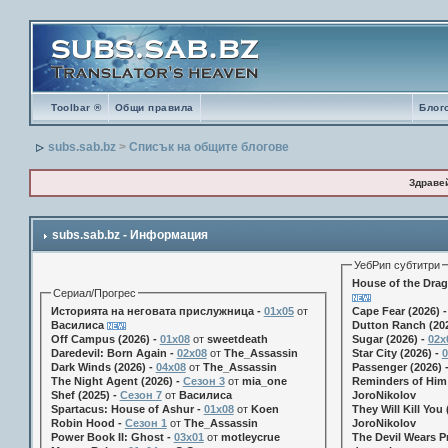
Toolbar ®
Общи правила
Блог
subs.sab.bz
>
Списък на общите блогове
Здраве
subs.sab.bz - Информация
УебРип субтитри
House of the Drag
Сериал/Прогрес
Историята на неговата прислужница -
01х05
от
Cape Fear (2026) 
Василиса
Dutton Ranch (202
Off Campus (2026) -
01x08
от
sweetdeath
Sugar (2026) -
02x
Daredevil: Born Again -
02x08
от
The_Assassin
Star City (2026) -
0
Dark Winds (2026) -
04x08
от
The_Assassin
Passenger (2026) 
The Night Agent (2026) -
Сезон 3
от
mia_one
Reminders of Him 
Shef (2025) -
Сезон 7
от
Василиса
JoroNikolov
Spartacus: House of Ashur -
01x08
от
Koen
They Will Kill You 
Robin Hood -
Сезон 1
от
The_Assassin
JoroNikolov
Power Book II: Ghost -
03x01
от
motleycrue
The Devil Wears Pr