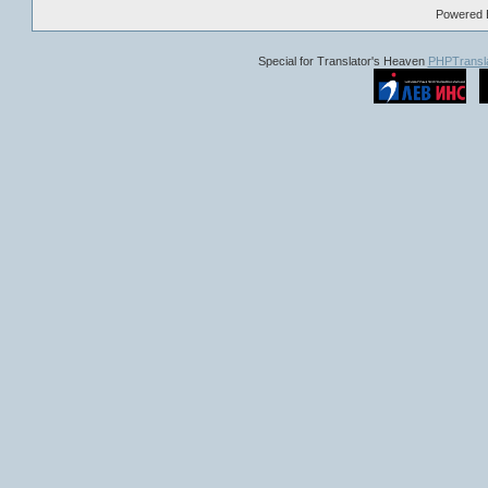
Powered B
Special for Translator's Heaven
PHPTransla