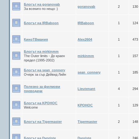
Блогът на goranovab
goranovab
2
130
За всекиго по нещо :)
Блогът на IRBaboon
IRBaboon
1
124
КиноТВмания
Alex2604
1
473
Блогът на mirkinmm
The Оuter limits - До краен
mirkinmm
1
157
предел (1995-2002)
Блогът на sean_connery
sean_connery
1
185
Очерк за сър Дейвид Лийн
Полезно за филмови
Lieutenant
4
294
преводачи
Блогът на KPOHOC
KPOHOC
1
129
Welcome
Блогът на Tigermaster
Tigermaster
2
148
Блогът на Dvoriste
Dvoriste
2
246