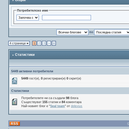
Опции
Потребителско име
по
4 страници
1
2
3
>
»
Статистики
5449 активни потребители
5449
гост(и),
0
регистриран(и)
0
скрит(и)
Статистики
Потребителите ни са създали
98
блога
Съществуват
155
статии и
84
коментара
Най-новият блог е "
Seal team
" от
delexius