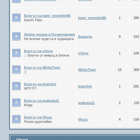
Блогът на kami_meredith85
kami_meredith85
1
395
Kami's Files
Добре дошли в Бъзикландия
Базикчо
9
163
Не всички луди са в лудницата
Блогът на о3оne
o3one
1
106
::: Блогче от живущ в блокче
Блогът на WhiteTiger
WhiteTiger
15
309
:)
Блогът на bratchet
bratchet
1
281
WTF?!?
Блогът на makuba11
makuba11
2
118
fringe
Блогът на fifoza
fifoza
4
159
Разни щуротийки