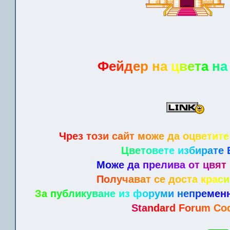
Ф
е
й
д
е
р
н
а
ц
в
е
т
а
н
а
Ч
р
е
з
т
о
з
и
с
а
йт
м
о
ж
е
д
а
о
ц
в
е
т
и
т
е
Ц
в
е
т
о
в
е
т
е
и
з
б
и
р
а
т
е
М
о
ж
е
д
а
п
р
е
л
и
в
а
о
т
ц
в
я
т
П
о
л
у
ч
а
в
а
т
с
е
д
о
с
т
а
к
р
а
с
и
З
а
п
у
б
л
и
к
у
в
а
н
е
и
з
ф
о
р
у
м
и
н
е
п
р
е
м
е
н
S
t
a
n
d
a
r
d
F
o
r
u
m
C
o