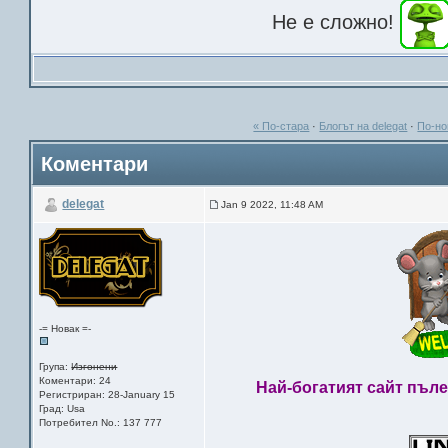
Не е сложно!
« По-стара
·
Блогът на delegat
·
По-но
Коментари
delegat
Jan 9 2022, 11:48 AM
-= Новак =-
Група:
Изгонени
Коментари: 24
Най-богатият сайт пълен 
Регистриран: 28-January 15
Град: Usa
Потребител No.: 137 777