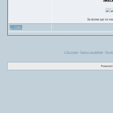
За всеки ще се н
« По-стара
·
Блогът на delegat
·
По-но
Powered B