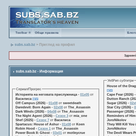
Toolbar ®
Общи правила
Блог
subs.sab.bz
> Преглед на профил
Здраве
subs.sab.bz - Информация
УебРип субтитри
House of the Drag
Сериал/Прогрес
Историята на неговата прислужница -
01х05
от
Cape Fear (2026) 
Василиса
Dutton Ranch (202
Off Campus (2026) -
01x08
от
sweetdeath
Sugar (2026) -
02x
Daredevil: Born Again -
02x08
от
The_Assassin
Star City (2026) -
0
Dark Winds (2026) -
04x08
от
The_Assassin
Passenger (2026) 
The Night Agent (2026) -
Сезон 3
от
mia_one
Reminders of Him 
Shef (2025) -
Сезон 7
от
Василиса
JoroNikolov
Spartacus: House of Ashur -
01x08
от
Koen
They Will Kill You 
Robin Hood -
Сезон 1
от
The_Assassin
JoroNikolov
Power Book II: Ghost -
03x01
от
motleycrue
The Devil Wears Pr