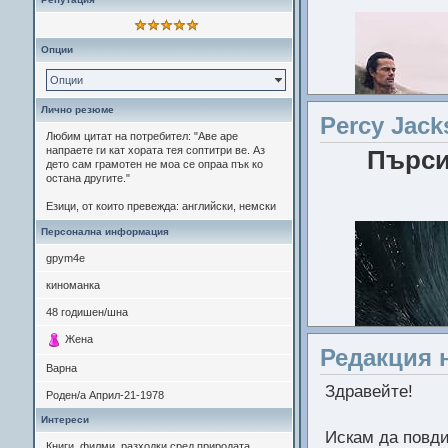
Опции
Опции
Лично резюме
Percy Jack
Любим цитат на потребител: "Аве аре
напраете ги кат хората тея соптитри ве. Аз
Пърси
дето сам грамотен не моа се опраа пък ко
остана другите."
Езици, от които превежда: английски, немски
Персонална информация
gpym4e
киноманка
48
годишен/шна
Жена
Редакция 
Варна
Здравейте!
Роден/а
Април-21-1978
Интереси
Искам да повди
Книги, филми, разходки сред природата