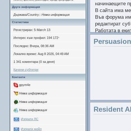
начинаещите п
Друга информация
В сайта има мен
Държава/Country::
Няма информация
Във форума има
Статистики
редактират суб
Работата в екип
Регистриран: 5-March 13
Режисьори:
Интерес към профил: 194 172
*
Persuasio
Не се притесня
В ролите:
Ал
Последно: Вчера, 08:36 AM
Режисьор
:
Локално време: Aug 8 2026, 04:49 AM
Ако смятате, ч
Раян Флечъ
1 341 коментара (0 за деня)
да пускате пре
Актьор
Качени субтитри
Контакти
Рез
gpym4e
който се ф
Няма информация
Няма информация
Резюме
: 
Resident A
Няма информация
за да пр
Изпрати ЛС
Изпрати мейл
Актьори
: ДА