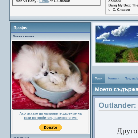
Man vs Baby -
01x04
от
С.Славов
domani
Bang My Box: The
от
С. Славов
Профил
Лична снимка
Теми
Мнения
Подпис/s
Моето съдърж
Outlander:
Ако искате да направите дарение на
този потребител, натиснете тук
Друго
Репутация