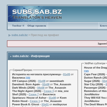
Toolbar ®
Общи правила
Блог
subs.sab.bz
> Преглед на профил
Здраве
subs.sab.bz - Информация
УебРип субтитри
House of the Drag
Сериал/Прогрес
Историята на неговата прислужница -
01х05
от
Cape Fear (2026) 
Василиса
Dutton Ranch (202
Off Campus (2026) -
01x08
от
sweetdeath
Sugar (2026) -
02x
Daredevil: Born Again -
02x08
от
The_Assassin
Star City (2026) -
0
Dark Winds (2026) -
04x08
от
The_Assassin
Passenger (2026) 
The Night Agent (2026) -
Сезон 3
от
mia_one
Reminders of Him 
Shef (2025) -
Сезон 7
от
Василиса
JoroNikolov
Spartacus: House of Ashur -
01x08
от
Koen
They Will Kill You 
Robin Hood -
Сезон 1
от
The_Assassin
JoroNikolov
Power Book II: Ghost -
03x01
от
motleycrue
The Devil Wears Pr