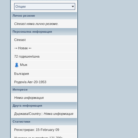
Опции
Лично резюме
Cineast няма лично резюме.
Персонална информация
Cineast
-= Новак =-
72
годишен/шна
Мъж
България
Роден/а
Авг-20-1953
Интереси
Няма информация
Друга информация
Държава/Country::
Няма информация
Статистики
Регистриран: 15-February 09