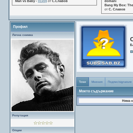
Man vs Baby -
01x04
от
С.Славов
domani
Bang My Box: The
от
С. Славов
Профил
Лична снимка
Б
Теми
Мнения
Подпис/signature
Моето съдържание
Няма к
Репутация
Опции