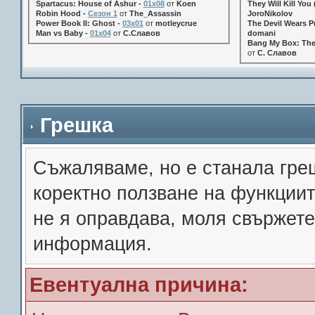
Spartacus: House of Ashur -
01x08
от
Koen
They Will Kill You 
Robin Hood -
Сезон 1
от
The_Assassin
JoroNikolov
Power Book II: Ghost -
03x01
от
motleycrue
The Devil Wears Pr
Man vs Baby -
01x04
от
С.Славов
domani
Bang My Box: The
от
С. Славов
Грешка
Съжалявамe, но е станала гре
коректно ползване на функции
не я оправдава, моля свържете
информация.
Евентуална причина: