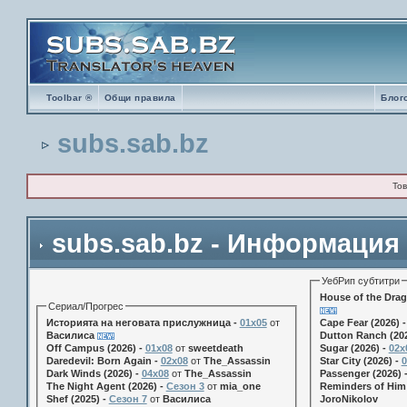
Toolbar ®
Общи правила
Блог
subs.sab.bz
Тов
subs.sab.bz - Информация
УебРип субтитри
House of the Drag
Сериал/Прогрес
Историята на неговата прислужница -
01х05
от
Cape Fear (2026) 
Василиса
Dutton Ranch (202
Off Campus (2026) -
01x08
от
sweetdeath
Sugar (2026) -
02x
Daredevil: Born Again -
02x08
от
The_Assassin
Star City (2026) -
0
Dark Winds (2026) -
04x08
от
The_Assassin
Passenger (2026) 
The Night Agent (2026) -
Сезон 3
от
mia_one
Reminders of Him 
Shef (2025) -
Сезон 7
от
Василиса
JoroNikolov