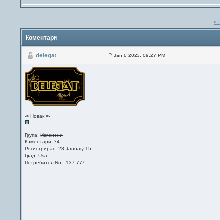
« 
Коментари
delegat
Jan 8 2022, 09:27 PM
-= Новак =-
Група:
Изгонени
Коментари: 24
Регистриран: 28-January 15
Град: Usa
Потребител No.: 137 777