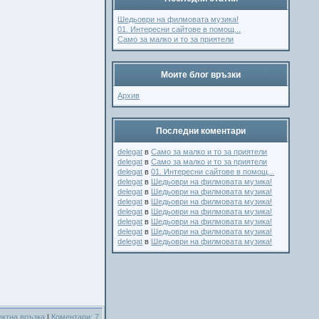
Шедьоври на филмовата музика!
01. Интересни сайтове в помощ...
Само за малко и то за приятели
Моите блог връзки
Архив
Последни коментари
delegat
в
Само за малко и то за приятели
delegat
в
Само за малко и то за приятели
delegat
в
01. Интересни сайтове в помощ...
delegat
в
Шедьоври на филмовата музика!
delegat
в
Шедьоври на филмовата музика!
delegat
в
Шедьоври на филмовата музика!
delegat
в
Шедьоври на филмовата музика!
delegat
в
Шедьоври на филмовата музика!
delegat
в
Шедьоври на филмовата музика!
delegat
в
Шедьоври на филмовата музика!
ектна връзка
|
Коментари: 7