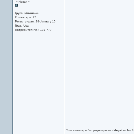
-= Новак =-
Група:
Изгонени
Коментари: 24
Регистриран: 28-January 15
Град: Usa
Потребител No.: 137 777
Този коментар е бил редактиран от
delegat
на Jan 8