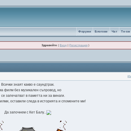
Форуми
Блогове
Чат
Tн-sм
Здравейте
(
Вход
|
Регистрация
)
Из
Всички знаят какво е саундтрак.
а филм без музикален съпровод, но
 се запечатват в паметта ни за винаги.
илми, оставили следа в историята и спомените ми!
Да започнем с Кет Балу...