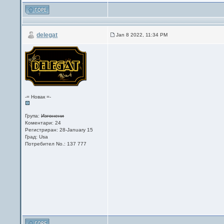
delegat
Jan 8 2022, 11:34 PM
-= Новак =-
Група:
Изгонени
Коментари: 24
Регистриран: 28-January 15
Град: Usa
Потребител No.: 137 777