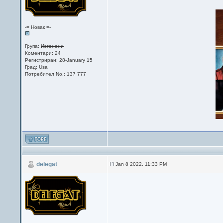
-= Новак =-
Група:
Изгонени
Коментари: 24
Регистриран: 28-January 15
Град: Usa
Потребител No.: 137 777
delegat
Jan 8 2022, 11:33 PM