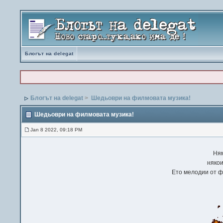
Блогът на delegat
Блогът на delegat
>
Шедьоври на филмовата музика!
Шедьоври на филмовата музика!
Jan 8 2022, 09:18 PM
Ням
някои
Ето мелодии от ф