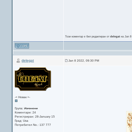
Този коментар е бил редактиран от
delegat
на Jan 8
delegat
Jan 8 2022, 09:30 PM
-= Новак =-
Група:
Изгонени
Коментари: 24
Регистриран: 28-January 15
Град: Usa
Потребител No.: 137 777