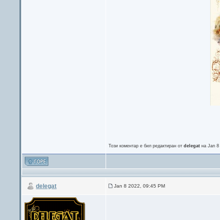
Този коментар е бил редактиран от
delegat
на Jan 8
delegat
Jan 8 2022, 09:45 PM