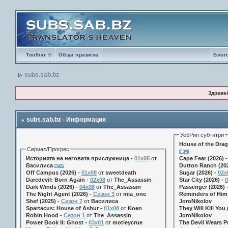
Toolbar ®
Общи правила
Блог
subs.sab.bz
Здраве
subs.sab.bz - Информация
УебРип субтитри
House of the Drag
Сериал/Прогрес
Историята на неговата прислужница -
01х05
от
Cape Fear (2026) 
Василиса
Dutton Ranch (202
Off Campus (2026) -
01x08
от
sweetdeath
Sugar (2026) -
02x
Daredevil: Born Again -
02x08
от
The_Assassin
Star City (2026) -
0
Dark Winds (2026) -
04x08
от
The_Assassin
Passenger (2026) 
The Night Agent (2026) -
Сезон 3
от
mia_one
Reminders of Him 
Shef (2025) -
Сезон 7
от
Василиса
JoroNikolov
Spartacus: House of Ashur -
01x08
от
Koen
They Will Kill You 
Robin Hood -
Сезон 1
от
The_Assassin
JoroNikolov
Power Book II: Ghost -
03x01
от
motleycrue
The Devil Wears Pr