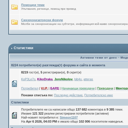
Помощни теми
Упътвания, речници, помощ при превод
Синхронизаторски форум
Молби за синхронизации на субтитри, информация кой-какво синхронизира
Статистики
Активни теми от днес
·
Мод
8224 потребител(и) разглежда(т) форума и сайта в момента
8219
гост(и),
5
регистриран(и),
0
скрит(и)
KoP3Le7o
,
KikoDraka
,
JoroNikolov
,
bib4o
,
atteras
Потребител
|
V.I.P.
|
БАРД
|
Начинаещи преводачи
|
Преводачи
|
Ментор
Покажи списъка по:
Последно действие
,
Потребителско име
Статистики
Потребителите ни са написали общо
137 682
коментара в
9 385
теми.
Имаме
121 322
реални регистрирани потребители (активни)
Най-новият потребител е:
Simeon1107
На
Apr 6 2026, 04:03 PM
е имало общо
102 006
посетители наведнъж.