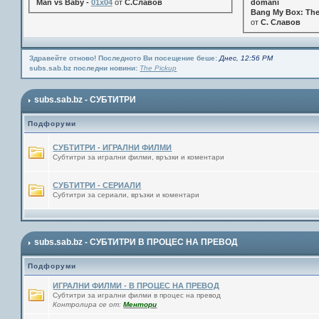
Man vs Baby -
01x04
от
С.Славов
domani
Bang My Box: The
от
С. Славов
Здравейте отново! Последното Ви посещение беше:
Днес, 12:56 PM
subs.sab.bz последни новини:
The Pickup
subs.sab.bz - СУБТИТРИ
Подфоруми
СУБТИТРИ - ИГРАЛНИ ФИЛМИ
Субтитри за игрални филми, връзки и коментари
СУБТИТРИ - СЕРИАЛИ
Субтитри за сериали, връзки и коментари
subs.sab.bz - СУБТИТРИ В ПРОЦЕС НА ПРЕВОД
Подфоруми
ИГРАЛНИ ФИЛМИ - В ПРОЦЕС НА ПРЕВОД
Субтитри за игрални филми в процес на превод
Контролира се от:
Ментори