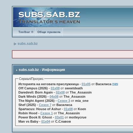
Toolbar ®
Общи правила
subs.sab.bz
subs.sab.bz - Информация
Сериал/Прогрес
Историята на неговата прислужница -
01х05
от
Василиса
Off Campus (2026) -
01x08
от
sweetdeath
Daredevil: Born Again -
02x08
от
The_Assassin
Dark Winds (2026) -
04x08
от
The_Assassin
The Night Agent (2026) -
Сезон 3
от
mia_one
Shef (2025) -
Сезон 7
от
Василиса
Spartacus: House of Ashur -
01x08
от
Koen
Robin Hood -
Сезон 1
от
The_Assassin
Power Book II: Ghost -
03x01
от
motleycrue
Man vs Baby -
01x04
от
С.Славов