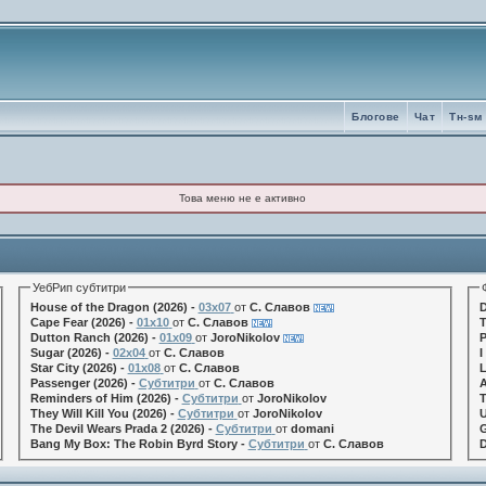
Блогове
Чат
Tн-sм
Това меню не е активно
УебРип субтитри
House of the Dragon (2026) -
03x07
от
С. Славов
D
Cape Fear (2026) -
01x10
от
С. Славов
T
Dutton Ranch (2026) -
01x09
от
JoroNikolov
P
Sugar (2026) -
02x04
от
С. Славов
I
Star City (2026) -
01x08
от
С. Славов
L
Passenger (2026) -
Субтитри
от
С. Славов
A
Reminders of Him (2026) -
Субтитри
от
JoroNikolov
T
They Will Kill You (2026) -
Субтитри
от
JoroNikolov
U
The Devil Wears Prada 2 (2026) -
Субтитри
от
domani
G
Bang My Box: The Robin Byrd Story -
Субтитри
от
С. Славов
D