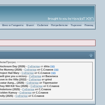
Влез в Гилдията
Бъкет
Събития
Потребители
Търсене
Помощ
Филм/Прогрес
isclosure Day (2026) -
Субтитри
от
ditta
he Mummy (2026) -
Субтитри
от С.Славов
roject Hail Mary -
Субтитри
от С.Славов
 will give you a victory -
Субтитри
от Василиса
ove in the Villa (2022) -
Субтитри
от grind
vatar Aang... (2026) -
Субтитри
от Tigermaster
hey Will Kill You (2026) -
Субтитри
от С.Славов
ndertone (2025) -
Субтитри
от С.Славов
olden Kamuy -
Субтитри
от С.Славов
olly (2025) -
Субтитри
от С.Славов