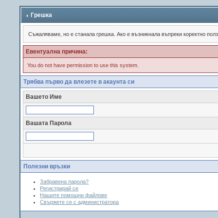
Грешка
Съжалявамe, но е станала грешка. Ако е възникнала въпреки коректно пол
Евентуална причина:
You do not have permission to use this system.
Трябва първо да влезете в акаунта си
Вашето Име
Вашата Парола
Полезни връзки
Забравена парола?
Регистрирай се
Нашите помощни файлове
Свържете се с администратора