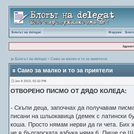
Блогът на delegat
Форуми
Блог
Здраве
Блогът на delegat
>
Само за малко и то за приятели
Само за малко и то за приятели
Jan 8 2022, 02:32 PM
ОТВОРЕНО ПИСМО ОТ ДЯДО КОЛЕДА:
- Скъпи деца, започнах да получавам писмат
писани на шльокавица (демек с латински бу
коша. Просто нямам нерви да ги чета. Бих
че в българската азбука няма 6. Пише се Ш