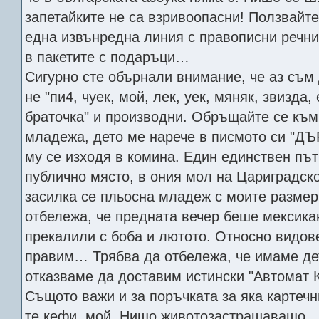
запетайките не са взривоопасни! Ползвайте
една извънредна линия с правописни речни
в пакетите с подаръци…
Сигурно сте обърнали внимание, че аз съм
не "пи4, чуек, мой, лек, уек, мяняк, звизда,
браточка" и производни. Обръщайте се към
младежа, дето ме нарече в писмото си "Д
му се изходя в комина. Един единствен път
публично място, в ония мол на Цариградско
засилка се пльосна младеж с моите размер
отбележа, че предната вечер беше мексика
прекалили с боба и лютото. Относно видов
правим… Трябва да отбележа, че имаме дет
отказваме да доставим истински "Автомат 
Същото важи и за поръчката за яка картечн
те кефи, мой. Нищо животозастрашаващо.