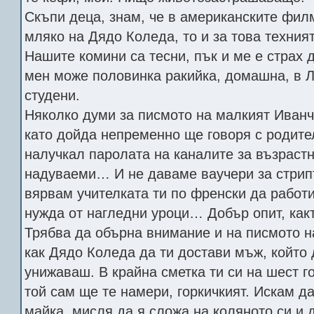
Скъпи деца, знам, че в американските фил
мляко на Дядо Коледа, то и за това техния
Нашите комини са тесни, пък и ме е страх
мен може половинка ракийка, домашна, в 
студени.
Няколко думи за писмото на малкият Иванч
като дойда непременно ще говоря с родител
налучкал паролата на каналите за възрастн
надуваеми… И не даваме ваучери за стрипт
вярвам учителката ти по френски да работи
нужда от нагледни уроци… Добър опит, какт
Трябва да обърна внимание и на писмото 
как Дядо Коледа да ти достави мъж, който
унижаваш. В крайна сметка ти си на шест г
той сам ще те намери, горкичкият. Искам да
майка, мисля да я сложа на коляното си и 