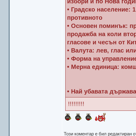
избори и по Нова годи
• Градско население: 
противното
• Основен поминък: пр
продажба на коли втор
гласове и чесън от Ки
• Валута: лев, глас и
• Форма на управлени
• Мерна единица: ком
• Най убавата държава
!!!!!!!!!
Този коментар е бил редактиран 