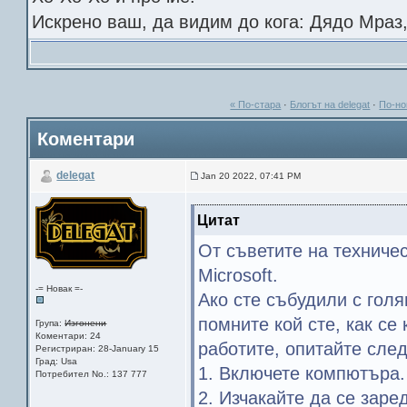
Искрено ваш, да видим до кога: Дядо Мраз
« По-стара
·
Блогът на delegat
·
По-но
Коментари
delegat
Jan 20 2022, 07:41 PM
Цитат
От съветите на техниче
Microsoft.
-= Новак =-
Ако сте събудили с гол
помните кой сте, как се
Група:
Изгонени
Коментари: 24
работите, опитайте след
Регистриран: 28-January 15
Град: Usa
1. Включете компютъра.
Потребител No.: 137 777
2. Изчакайте да се заре