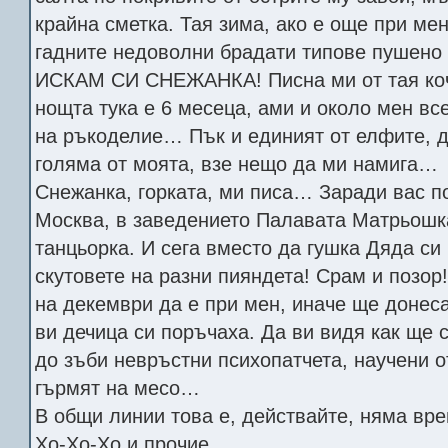
крайна сметка. Тая зима, ако е още при ме
гадните недоволни брадати типове пушено
ИСКАМ СИ СНЕЖАНКА! Писна ми от тая коч 
нощта тука е 6 месеца, ами и около мен вс
на ръкоделие… Пък и единият от елфите, д
голяма от моята, взе нещо да ми намига…
Снежанка, горката, ми писа… Заради вас 
Москва, в заведението Палавата Матрьошка
танцьорка. И сега вместо да гушка Дяда си
скутовете на разни пияндета! Срам и позор
на декември да е при мен, иначе ще доне
ви дечица си поръчаха. Да ви видя как ще 
до зъби невръстни психопатчета, научени о
гърмят на месо…
В общи линии това е, действайте, няма вре
Хо-Хо-Хо и прочие.