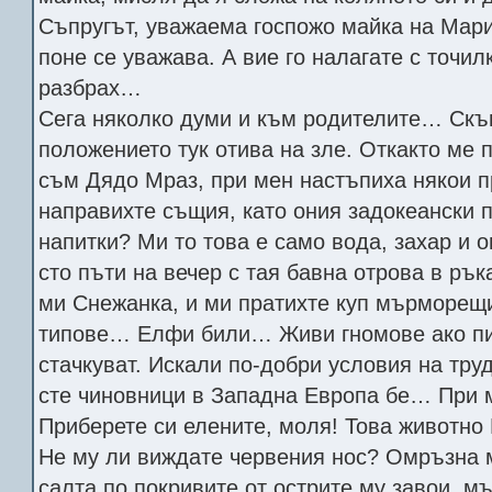
Съпругът, уважаема госпожо майка на Марий
поне се уважава. А вие го налагате с точил
разбрах…
Сега няколко думи и към родителите… Скъп
положението тук отива на зле. Откакто ме 
съм Дядо Мраз, при мен настъпиха някои 
направихте същия, като ония задокеански 
напитки? Ми то това е само вода, захар и о
сто пъти на вечер с тая бавна отрова в ръ
ми Снежанка, и ми пратихте куп мърморещ
типове… Елфи били… Живи гномове ако пи
стачкуват. Искали по-добри условия на труд
сте чиновници в Западна Европа бе… При 
Приберете си елените, моля! Това животно
Не му ли виждате червения нос? Омръзна 
салта по покривите от острите му завои, м