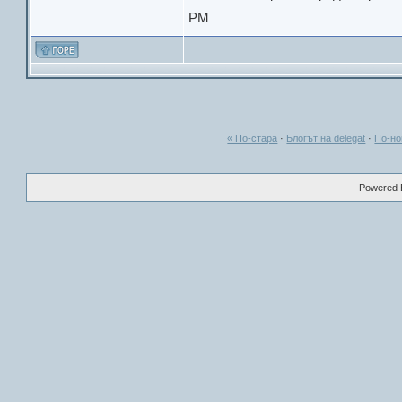
PM
« По-стара
·
Блогът на delegat
·
По-но
Powered B