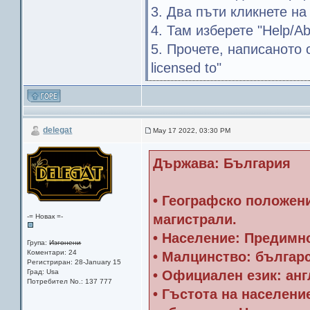
3. Два пъти кликнете на
4. Там изберете "Help/A
5. Прочете, написаното с
licensed to"
delegat
May 17 2022, 03:30 PM
Държава: България
• Географско положени
магистрали.
-= Новак =-
• Население: Предимн
Група:
Изгонени
Коментари: 24
• Малцинство: българ
Регистриран: 28-January 15
Град: Usa
• Официален език: анг
Потребител No.: 137 777
• Гъстота на населени