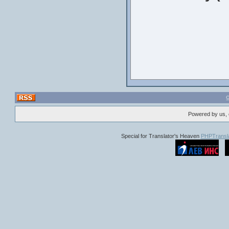
мистериозна сграда 
Актьори
: 
Резюме
: Водещата 
Дали тя ще оцелее ил
започв
гледа
изпълнена с
А кой знае, накрая 
Актьори
: Фабиан
Powered by us, 
Михалина Скорцели, 
Special for Translator's Heaven
PHPTransla
Резюме
: "Доли" е 
режисиран, н
Филмът е базиран н