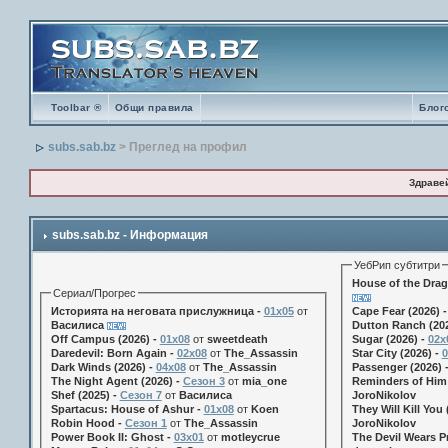
Toolbar ®
Общи правила
Блог
subs.sab.bz
> Преглед на профил
Здраве
subs.sab.bz - Информация
УебРип субтитри
House of the Drag
Сериал/Прогрес
Историята на неговата прислужница -
01х05
от
Cape Fear (2026) 
Василиса
Dutton Ranch (202
Off Campus (2026) -
01x08
от
sweetdeath
Sugar (2026) -
02x
Daredevil: Born Again -
02x08
от
The_Assassin
Star City (2026) -
0
Dark Winds (2026) -
04x08
от
The_Assassin
Passenger (2026) 
The Night Agent (2026) -
Сезон 3
от
mia_one
Reminders of Him 
Shef (2025) -
Сезон 7
от
Василиса
JoroNikolov
Spartacus: House of Ashur -
01x08
от
Koen
They Will Kill You 
Robin Hood -
Сезон 1
от
The_Assassin
JoroNikolov
Power Book II: Ghost -
03x01
от
motleycrue
The Devil Wears Pr