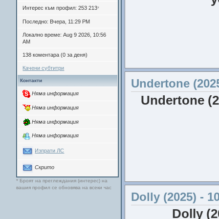
Милър, Фил
Интерес към профил: 253 213
*
Последно: Вчера, 11:29 PM
Локално време: Aug 9 2026, 10:56
AM
138 коментара (0 за деня)
Качени субтитри
Резюме
: През 202
Undertone (202
Контакти
човечеството почи
Няма информация
Undertone (
Актьори
: Зази Би
Няма информация
Няма информация
Няма информация
Изпрати ЛС
Скрито
Резюме
: Продуце
* Броят на преглеждания (интерес) на
п
вашия профил се обновява на всеки час
Dolly (2025) - 
пропита с кръв хо
трябва 
Dolly (
Издание
: The.Mumm