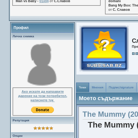
Man vs Baby -
01x04
от
С.Славов
domani
Bang My Box: The
от
С. Славов
Профил
Лична снимка
С
Пр
Теми
Мнения
Подпис/signature
Ако искате да направите
дарение на този потребител,
Моето съдържание
натиснете тук
The Mummy (20
Репутация
The Mummy (2
Опции