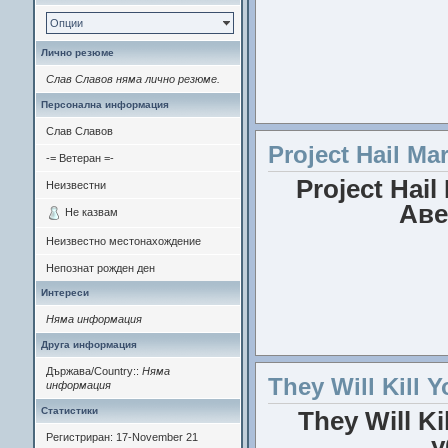
Опции
Лично резюме
Слав Славов няма лично резюме.
Персонална информация
Слав Славов
Project Hail Ma
-= Ветеран =-
Актьори
: Вероника Ф
Project Hail
Неизвестни
Е
Аве
Не казвам
Неизвестно местонахождение
Непознат рожден ден
Интереси
Няма информация
Резюме
: "Мумията
Друга информация
Държава/Country::
Няма
They Will Kill 
информация
Реж
Статистики
They Will Ki
Актьори
: Кен Ка
Регистриран: 17-November 21
у