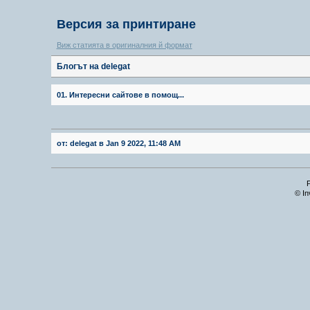
Версия за принтиране
Виж статията в оригиналния й формат
Блогът на delegat
01. Интересни сайтове в помощ...
от: delegat в Jan 9 2022, 11:48 AM
© In