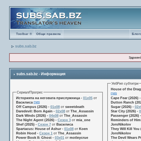
Toolbar ®
Общи правила
Блог
subs.sab.bz
Здраве
subs.sab.bz - Информация
УебРип субтитри
House of the Drag
Сериал/Прогрес
Историята на неговата прислужница -
01х05
от
Cape Fear (2026) 
Василиса
Dutton Ranch (202
Off Campus (2026) -
01x08
от
sweetdeath
Sugar (2026) -
02x
Daredevil: Born Again -
02x08
от
The_Assassin
Star City (2026) -
0
Dark Winds (2026) -
04x08
от
The_Assassin
Passenger (2026) 
The Night Agent (2026) -
Сезон 3
от
mia_one
Reminders of Him 
Shef (2025) -
Сезон 7
от
Василиса
JoroNikolov
Spartacus: House of Ashur -
01x08
от
Koen
They Will Kill You 
Robin Hood -
Сезон 1
от
The_Assassin
JoroNikolov
Power Book II: Ghost -
03x01
от
motleycrue
The Devil Wears Pr