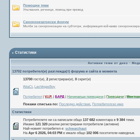
Помощни теми
Упътвания, речници, помощ при превод
Синхронизаторски форум
Молби за синхронизации на субтитри, информация кой-какво синхронизира
Статистики
Активни теми от днес
·
Мод
13702 потребител(и) разглежда(т) форума и сайта в момента
13700
гост(и),
2
регистриран(и),
0
скрит(и)
iNtaCt
,
LasVegasBoy
Потребител
|
V.I.P.
|
БАРД
|
Начинаещи преводачи
|
Преводачи
|
Ментор
Покажи списъка по:
Последно действие
,
Потребителско име
Статистики
Потребителите ни са написали общо
137 682
коментара в
9 384
теми.
Имаме
121 320
реални регистрирани потребители (активни)
Най-новият потребител е:
schwarzhaut
На
Apr 6 2026, 04:03 PM
е имало общо
102 006
посетители наведнъж.