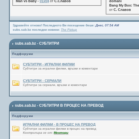
Man vs Baby -
01x04
от
С.Славов
domani
Bang My Box: The
от
С. Славов
Здравейте отново! Последното Ви посещение беше:
Днес, 07:54 AM
subs.sab.bz последни новини:
The Pickup
subs.sab.bz - СУБТИТРИ
Подфоруми
СУБТИТРИ - ИГРАЛНИ ФИЛМИ
Субтитри за игрални филми, връзки и коментари
СУБТИТРИ - СЕРИАЛИ
Субтитри за сериали, връзки и коментари
subs.sab.bz - СУБТИТРИ В ПРОЦЕС НА ПРЕВОД
Подфоруми
ИГРАЛНИ ФИЛМИ - В ПРОЦЕС НА ПРЕВОД
Субтитри за игрални филми в процес на превод
Контролира се от:
Ментори